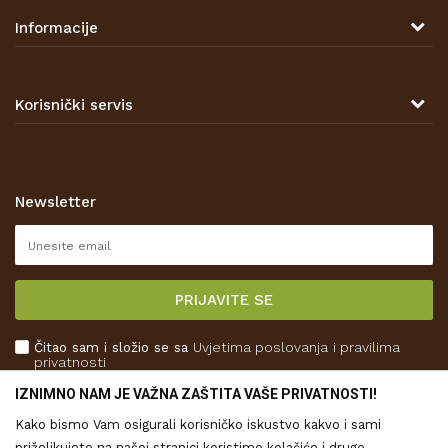
Antuna Mihanovića 7,
47000 Karlovac
Informacije
TELEFON
O nama
Tel: 00 385 47 646 044
Kontakt
Korisnički servis
Prodajna mjesta
Opći uvjeti poslovanja
Zaštita privatnosti i osobnih podataka
Korištenje kolačića
Newsletter
Pravo na odustajanje
Reklamacije
Isporuka
PRIJAVITE SE
Povrat novca
Plaćanje karticama
Čitao sam i složio se sa
Uvjetima poslovanja
i pravilima
Kako kupiti
privatnosti
Što dobivam registracijom?
IZNIMNO NAM JE VAŽNA ZAŠTITA VAŠE PRIVATNOSTI!
Kako bismo Vam osigurali korisničko iskustvo kakvo i sami
PRATITE NAS
priželjkujete na našoj stranici koristimo kolačiće i druge