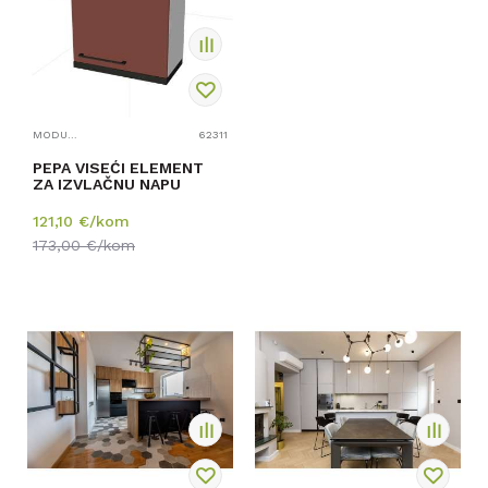
MODULARNI ELEMENTI ZA KUHINJE
62311
PEPA VISEĆI ELEMENT
ZA IZVLAČNU NAPU
121,10
€/kom
173,00
€/kom