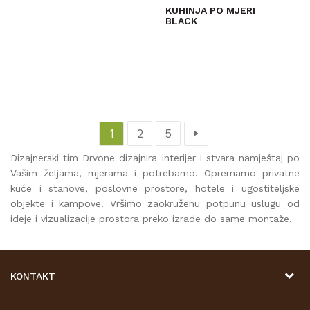
KUHINJA PO MJERI
BLACK
PROVJERITE
DOSTUPNOST
1
2
5
Dizajnerski tim Drvone dizajnira interijer i stvara namještaj po
Vašim željama, mjerama i potrebamo. Opremamo privatne
kuće i stanove, poslovne prostore, hotele i ugostiteljske
objekte i kampove. Vršimo zaokruženu potpunu uslugu od
ideje i vizualizacije prostora preko izrade do same montaže.
KONTAKT
DRVONA D.O.O.