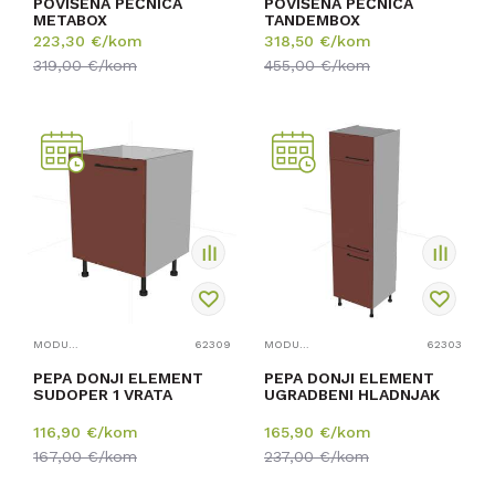
POVIŠENA PEĆNICA
POVIŠENA PEĆNICA
METABOX
TANDEMBOX
223,30
€/kom
318,50
€/kom
319,00
€/kom
455,00
€/kom
MODULARNI ELEMENTI ZA KUHINJE
62309
MODULARNI ELEMENTI ZA KUHINJE
62303
PEPA DONJI ELEMENT
PEPA DONJI ELEMENT
SUDOPER 1 VRATA
UGRADBENI HLADNJAK
116,90
€/kom
165,90
€/kom
167,00
€/kom
237,00
€/kom