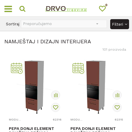
0
OUTLET
Sortiraj
Filteri
NAMJEŠTAJ I DIZAJN INTERIJERA
101
proizvoda
MODULARNI ELEMENTI ZA KUHINJE
62316
MODULARNI ELEMENTI ZA KUHINJE
62315
PEPA DONJI ELEMENT
PEPA DONJI ELEMENT