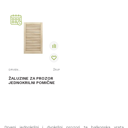
PROVJERITE
PROVJERITE
DOSTUPNOST
DOSTUPNOST
DRVENI PROZORI I BALKONSKA VRATA
ŽPJP
ŽALUZINE ZA PROZOR
JEDNOKRILNI POMIČNE
PROVJERITE
DOSTUPNOST
Drveni jednokrilni i dvokrilni prozori te balkonska vrata