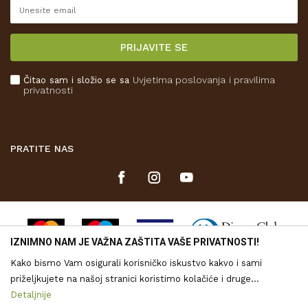
Reklamacije
Isporuka
PRIJAVITE SE
Povrat novca
Plaćanje karticama
Čitao sam i složio se sa
Uvjetima poslovanja
i pravilima
Kako kupiti
privatnosti
Što dobivam registracijom?
PRATITE NAS
IZNIMNO NAM JE VAŽNA ZAŠTITA VAŠE PRIVATNOSTI!
Kako bismo Vam osigurali korisničko iskustvo kakvo i sami
priželjkujete na našoj stranici koristimo kolačiće i druge
tehnologije putem kojih se obrađuju Vaši osobni podaci. Voditelj
Detaljnije
Nastojimo biti što precizniji u opisu proizvoda, vjernom prikazu