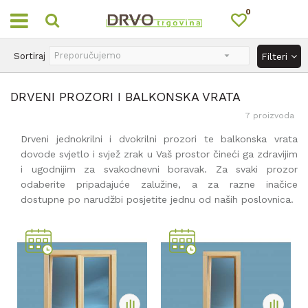
0
OUTLET
Sortiraj
Filteri
DRVENI PROZORI I BALKONSKA VRATA
7
proizvoda
Drveni jednokrilni i dvokrilni prozori te balkonska vrata
dovode svjetlo i svjež zrak u Vaš prostor čineći ga zdravijim
i ugodnijim za svakodnevni boravak. Za svaki prozor
odaberite pripadajuće zalužine, a za razne inačice
dostupne po narudžbi posjetite jednu od naših poslovnica.