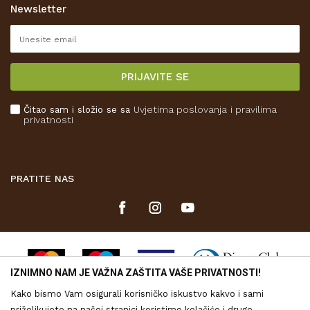
Korištenje kolačića
Newsletter
Pravo na odustajanje
Reklamacije
Isporuka
PRIJAVITE SE
Povrat novca
Plaćanje karticama
Čitao sam i složio se sa
Uvjetima poslovanja
i pravilima
Kako kupiti
privatnosti
Što dobivam registracijom?
PRATITE NAS
IZNIMNO NAM JE VAŽNA ZAŠTITA VAŠE PRIVATNOSTI!
Kako bismo Vam osigurali korisničko iskustvo kakvo i sami
priželjkujete na našoj stranici koristimo kolačiće i druge