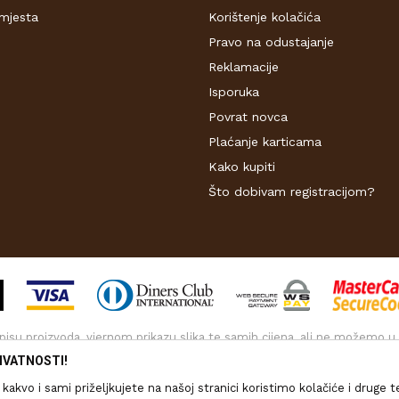
mjesta
Korištenje kolačića
Pravo na odustajanje
Reklamacije
Isporuka
Povrat novca
Plaćanje karticama
Kako kupiti
Što dobivam registracijom?
 opisu proizvoda, vjernom prikazu slika te samih cijena, ali ne možemo u
kazani na web stranici www.drvo-trgovina.hr su dio naše ponude, no to n
IVATNOSTI!
svakom prodajnom skladištu.
kakvo i sami priželjkujete na našoj stranici koristimo kolačiće i druge 
Copyright © 2026
www.drvo-trgovina.hr
.
Izrada
NB SOFT
.