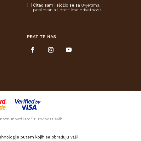
Uvjetima
Čitao sam i složio se sa
poslovanja
i pravilima privatnosti
PRATITE NAS
 potpunosti jamčiti točnost svih
e znači da su uvijek dostupni u
tehnologije putem kojih se obrađuju Vaši