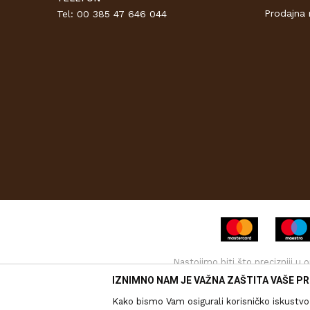
Prodajna 
Tel: 00 385 47 646 044
Nastojimo biti što precizniji u
informacija. Svi proizvodi pri
IZNIMNO NAM JE VAŽNA ZAŠTITA VAŠE PR
Kako bismo Vam osigurali korisničko iskustvo 