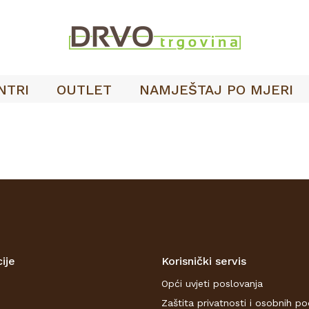
NTRI
OUTLET
NAMJEŠTAJ PO MJERI
ije
Korisnički servis
Opći uvjeti poslovanja
Zaštita privatnosti i osobnih p