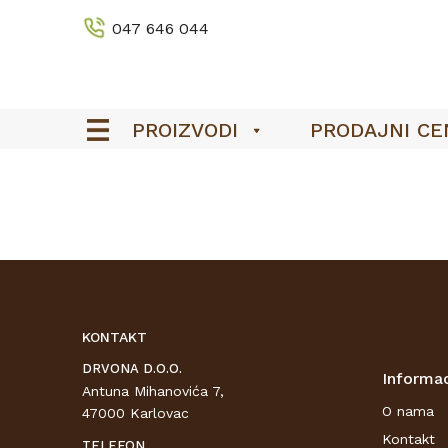
047 646 044
PROIZVODI
PRODAJNI CE
KONTAKT
DRVONA D.O.O.
Informac
Antuna Mihanovića 7,
O nama
47000 Karlovac
Kontakt
TELEFON