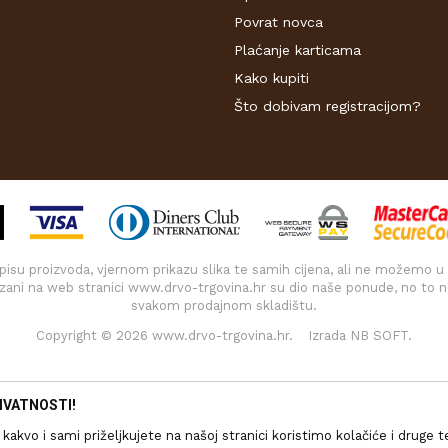
Povrat novca
Plaćanje karticama
Kako kupiti
Što dobivam registracijom?
 opisu proizvoda, vjernom prikazu slika te samih cijena, ali ne možemo u
kazani na web stranici www.drvo-trgovina.hr su dio naše ponude, no to n
svakom prodajnom skladištu.
Copyright © 2026
www.drvo-trgovina.hr
.
Izrada
NB SOFT
.
IVATNOSTI!
kakvo i sami priželjkujete na našoj stranici koristimo kolačiće i druge 