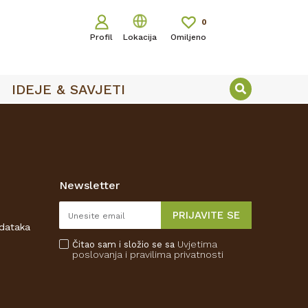
0
Profil
Lokacija
Omiljeno
IDEJE & SAVJETI
Newsletter
PRIJAVITE SE
odataka
Uvjetima
Čitao sam i složio se sa
poslovanja
i pravilima privatnosti