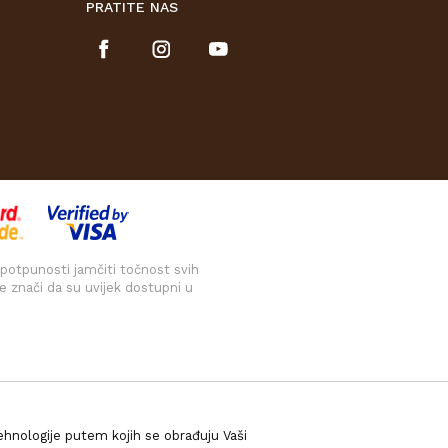
PRATITE NAS
 potpunosti jamčiti točnost svih
e znači da su uvijek dostupni u
tehnologije putem kojih se obrađuju Vaši