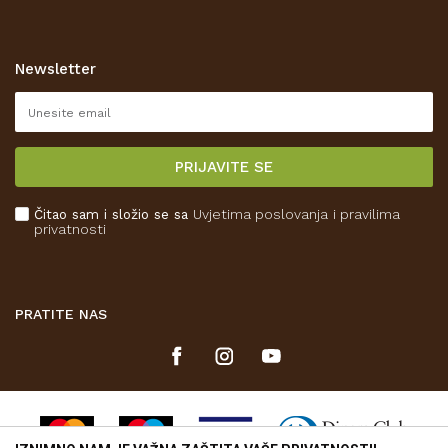
Opći uvjeti poslovanja
Zaštita privatnosti i osobnih podataka
Korištenje kolačića
Newsletter
Pravo na odustajanje
Reklamacije
Isporuka
PRIJAVITE SE
Povrat novca
Plaćanje karticama
Čitao sam i složio se sa
Uvjetima poslovanja
i pravilima
Kako kupiti
privatnosti
Što dobivam registracijom?
PRATITE NAS