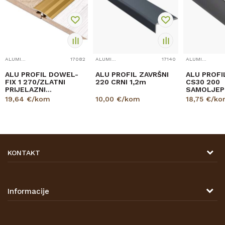
ALUMINIJSKI PROFILI
17082
ALUMINIJSKI PROFILI
17140
ALUMINIJSKI PROFILI
ALU PROFIL DOWEL-
ALU PROFIL ZAVRŠNI
ALU PROFI
FIX 1 270/ZLATNI
220 CRNI 1,2m
CS30 200
PRIJELAZNI
SAMOLJEPL
ZAOBLJENI 30mm
PRIJELAZNI
19,64
€/kom
10,00
€/kom
18,75
€/ko
CRNI 1,86
KONTAKT
DRVONA D.O.O.
Antuna Mihanovića 7,
47000 Karlovac
Informacije
TELEFON
O nama
Tel: 00 385 47 646 044
Kontakt