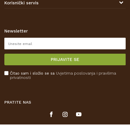
Korisnički servis
Prodajna mjesta
Opći uvjeti poslovanja
Zaštita privatnosti i osobnih podataka
Korištenje kolačića
Newsletter
Pravo na odustajanje
Reklamacije
Isporuka
PRIJAVITE SE
Povrat novca
Plaćanje karticama
Čitao sam i složio se sa
Uvjetima poslovanja
i pravilima
Kako kupiti
privatnosti
Što dobivam registracijom?
PRATITE NAS