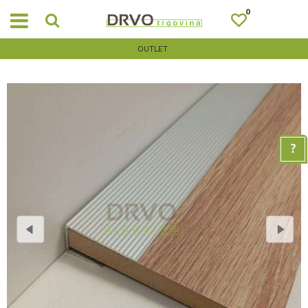
0
OUTLET