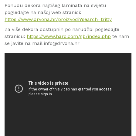
Ponudu dekora najtišeg laminata na svijetu
pogledajte na našoj web stranici:
https://www.drvona.hr/proizvodi?search=tritty
Za više dekora dostupnih po narudžbi pogledajte
stranicu:
https://www.haro.com/gb/index.php
te nam
se javite na mail
info@drvona.hr