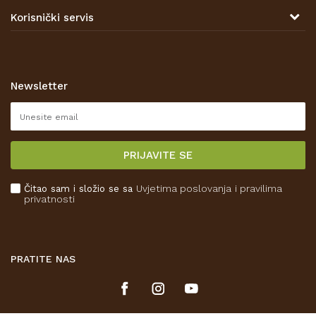
Tel: 00 385 47 646 044
Kontakt
Korisnički servis
Prodajna mjesta
Opći uvjeti poslovanja
Zaštita privatnosti i osobnih podataka
Korištenje kolačića
Newsletter
Pravo na odustajanje
Reklamacije
Isporuka
PRIJAVITE SE
Povrat novca
Plaćanje karticama
Čitao sam i složio se sa
Uvjetima poslovanja
i pravilima
Kako kupiti
privatnosti
Što dobivam registracijom?
PRATITE NAS