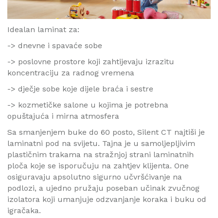
Idealan laminat za:
-> dnevne i spavaće sobe
-> poslovne prostore koji zahtijevaju izrazitu
koncentraciju za radnog vremena
-> dječje sobe koje dijele braća i sestre
-> kozmetičke salone u kojima je potrebna
opuštajuća i mirna atmosfera
Sa smanjenjem buke do 60 posto, Silent CT najtiši je
laminatni pod na svijetu. Tajna je u samoljepljivim
plastičnim trakama na stražnjoj strani laminatnih
ploča koje se isporučuju na zahtjev klijenta. One
osiguravaju apsolutno sigurno učvršćivanje na
podlozi, a ujedno pružaju poseban učinak zvučnog
izolatora koji umanjuje odzvanjanje koraka i buku od
igračaka.