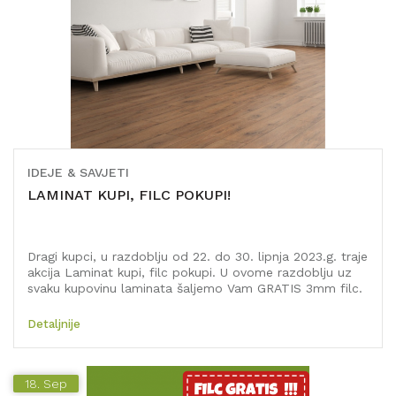
IDEJE & SAVJETI
LAMINAT KUPI, FILC POKUPI!
Dragi kupci, u razdoblju od 22. do 30. lipnja 2023.g. traje
akcija Laminat kupi, filc pokupi. U ovome razdoblju uz
svaku kupovinu laminata šaljemo Vam GRATIS 3mm filc.
Prilikom web kupovine, nema potrebe da filc dodajete u
košaricu, automatizmom će biti isporučen s Vašom
Detaljnije
kupovinom. Akcija se ne odnosi na druge vrste i debljine
filca.
18.
Sep