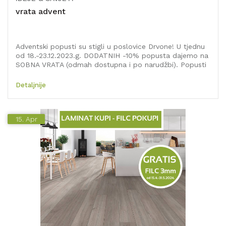
vrata advent
Adventski popusti su stigli u poslovice Drvone! U tjednu
od 18.-23.12.2023.g. DODATNIH -10% popusta dajemo na
SOBNA VRATA (odmah dostupna i po narudžbi). Popusti
se zbrajaju s postojećim popustima na proizvode.
Popust se odnosi na kupovinu iznad EUR 30,00 i ne
Detaljnije
odnosi se na usluge. Provjerite našu bogatu ponudu jer
samo u ovom periodu - popusti se zbrajaju! Popust od
dodatnih -10% kod već sniženih proizvoda se
15.
obračunava na već sniženi iznos. Popust možete
Apr
ostvariti samo u našim poslovnicama; Karlovac, Rijeka,
Zagreb, Kanfanar i Trogir.