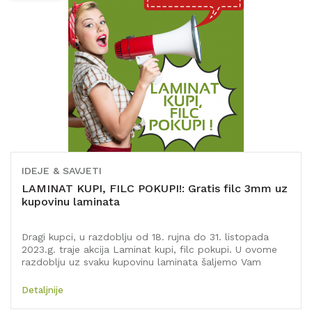
IDEJE & SAVJETI
LAMINAT KUPI, FILC POKUPI!: Gratis filc 3mm uz
kupovinu laminata
Dragi kupci, u razdoblju od 18. rujna do 31. listopada
2023.g. traje akcija Laminat kupi, filc pokupi. U ovome
razdoblju uz svaku kupovinu laminata šaljemo Vam
GRATIS 3mm filc. Prilikom web kupovine, nema potrebe
da filc dodajete u košaricu, automatizmom će biti
Detaljnije
isporučen s Vašom kupovinom. Akcija se ne odnosi na