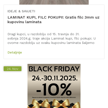
IDEJE & SAVJETI
LAMINAT KUPI, FILC POKUPI!: Gratis filc 3mm uz
kupovinu laminata
Dragi kupci, u razdoblju od 15. travnja do 31.
svibnja 2024.g. traje akcija Laminat kupi, filc pokupi. U
ovome razdoblju uz svaku kupovinu laminata šaljemo
Vam GRATIS 3mm filc. Prilikom web kupovine, nema
potrebe da filc dodajete u košaricu, automatizmom će
Detaljnije
biti isporučen s Vašom kupovinom. Akcija se ne odnosi
na druge vrste i debljine filca.
24.
Nov