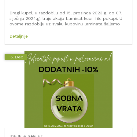
Dragi kupci, u razdoblju od 15. prosinca 2023.g. do 07.
siječnja 2024.g. traje akcija Laminat kupi, filc pokupi. U
ovome razdoblju uz svaku kupovinu laminata šaljemo
Vam GRATIS 3mm filc. Prilikom web kupovine, nema
potrebe da filc dodajete u košaricu, automatizmom će
Detaljnije
biti isporučen s Vašom kupovinom. Akcija se ne odnosi
na druge vrste i debljine filca.
15.
Dec
IDEJE & SAVJETI