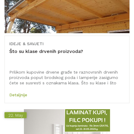
IDEJE & SAVJETI
Što su klase drvenih proizvoda?
Prilikom kupovine drvene građe te raznovrsnih drvenih
proizvoda poput brodskog poda i lamperije zasigurno
ćete se susresti s oznakama klasa. Što su klase i što
njihove oznake predstavljaju? Proizvođači klasificiraju
robu ovisno o njenoj kvaliteti te drugim obilježjima čime
Detaljnije
se kupcima olakšava odabir robe. Samim time klase se,
naravno, razlikuju i u cijeni. Sva naša roba, neovisno o
klasama, prodaje se bez prebiranja, po redu kako je
22.
zatečena na skladištu.
May