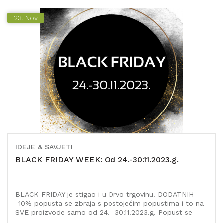
druge vrste i debljine filca.
23.
Nov
IDEJE & SAVJETI
BLACK FRIDAY WEEK: Od 24.-30.11.2023.g.
BLACK FRIDAY je stigao i u Drvo trgovinu! DODATNIH
-10% popusta se zbraja s postojećim popustima i to na
SVE proizvode samo od 24.- 30.11.2023.g. Popust se
odnosi na kupovinu iznad EUR 30,00 i ne odnosi se na