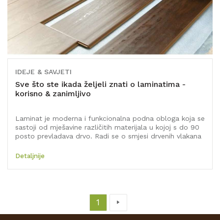
IDEJE & SAVJETI
Sve što ste ikada željeli znati o laminatima -
korisno & zanimljivo
Laminat je moderna i funkcionalna podna obloga koja se
sastoji od mješavine različitih materijala u kojoj s do 90
posto prevladava drvo. Radi se o smjesi drvenih vlakana
prerađenih na visokim temperaturama uz dodatak
sintetičkih smola.
Detaljnije
1