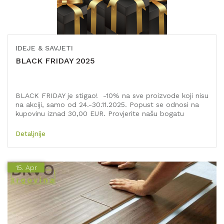
IDEJE & SAVJETI
BLACK FRIDAY 2025
BLACK FRIDAY je stigao! -10% na sve proizvode koji nisu
na akciji, samo od 24.-30.11.2025. Popust se odnosi na
kupovinu iznad 30,00 EUR. Provjerite našu bogatu
ponudu i obavite kupovinu po povoljnijoj cijeni! Popust
se automatski obračunava u košarici, nije potrebno
Detaljnije
unošenje kodova.
15.
Apr