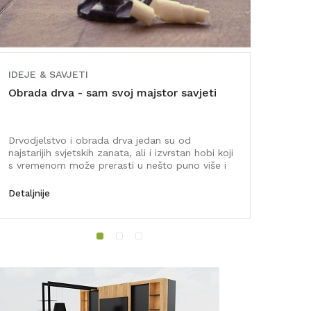
IDEJE & SAVJETI
IDEJE &
Obrada drva - sam svoj majstor savjeti
Istakni
greda
Drvodjelstvo i obrada drva jedan su od
Želite li
najstarijih svjetskih zanata, ali i izvrstan hobi koji
spavaćoj
s vremenom može prerasti u nešto puno više i
razmisli
ozbi...
N...
Detaljnije
Detaljnij
1
2
3