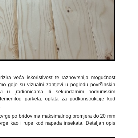
izira veća iskoristivost te raznovrsnija mogućnost
mo gdje su vizualni zahtjevi u pogledu površinskih
ovi u ¸radionicama ili sekundarnim podrumskim
plemenitog parketa, oplata za podkonstrukcije kod
.
, kvrge po bridovima maksimalnog promjera do 20 mm
vrge kao i rupe kod napada insekata. Detaljan opis