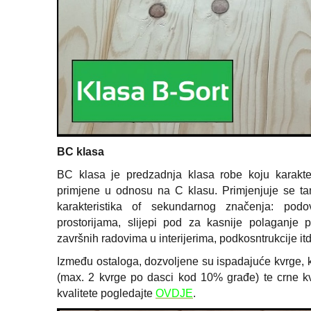
BC klasa
BC klasa je predzadnja klasa robe koju karakter
primjene u odnosu na C klasu. Primjenjuje se ta
karakteristika of sekundarnog značenja: pod
prostorijama, slijepi pod za kasnije polaganje 
završnih radovima u interijerima, podkosntrukcije itd
Između ostaloga, dozvoljene su ispadajuće kvrge
(max. 2 kvrge po dasci kod 10% građe) te crne k
kvalitete pogledajte
OVDJE
.