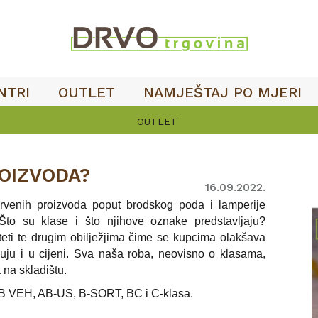
NTRI
OUTLET
NAMJEŠTAJ PO MJERI
OUTLET
OIZVODA?
16.09.2022.
drvenih proizvoda poput brodskog poda i lamperije
Što su klase i što njihove oznake predstavljaju?
liteti te drugim obilježjima čime se kupcima olakšava
kuju i u cijeni. Sva naša roba, neovisno o klasama,
 na skladištu.
AB VEH, AB-US, B-SORT, BC i C-klasa.