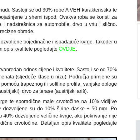
nudi. Sastoji se od 30% robe A VEH karakteristika te
pojašnjene u shemi ispod. Ovakva roba se koristi za
i nadstrešnica za automobile, drvo u vrtu i slično.
precizne obrade.
IDEJE & SAVJETI
Pet razloga zašto se odlučiti za drvenu
dozvoljene pojedinačne i ispadajuće kvrge. Također u
ogradu
an opis kvalitete pogledajte
OVDJE
.
1. PRIHVATLJIVA CIJENA Ako Vam je cijena
najvažniji kriterij prema kojem ćete birati vrstu
izvanredan odnos cijene i kvalitete. Sastoji se od 70%
balkonske ili dvorišne ograde onda je drvo pravi
menata (sljedeće klase u nizu). Područja primjene su
izbor. Nar...
u pomoću trapeznog ili softline profila, vanjske obloge
Detaljnije
strijski), drvo za terase (austrijski ariš).
vrge te sporadične male crvotočine na 10% vidljive
ge dozvoljene su do 10% širine daske + 50 mm. Po
o 40% dozvoljene veličine kvrge, ako pokrivanje nije
ične crvotočine. Detaljan opis kvalitete pogledajte