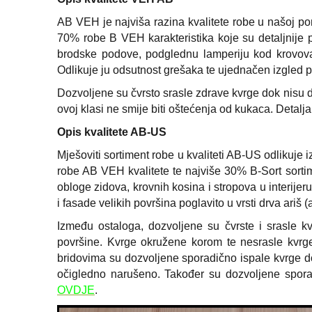
AB VEH je najviša razina kvalitete robe u našoj po
70% robe B VEH karakteristika koje su detaljnije 
brodske podove, podglednu lamperiju kod krovova 
Odlikuje ju odsutnost grešaka te ujednačen izgled 
Dozvoljene su čvrsto srasle zdrave kvrge dok nisu 
ovoj klasi ne smije biti oštećenja od kukaca. Detalj
Opis kvalitete AB-US
Mješoviti sortiment robe u kvaliteti AB-US odlikuje 
robe AB VEH kvalitete te najviše 30% B-Sort sorti
obloge zidova, krovnih kosina i stropova u interijer
i fasade velikih površina poglavito u vrsti drva ariš (au
Između ostaloga, dozvoljene su čvrste i srasle k
površine. Kvrge okružene korom te nesrasle kvr
bridovima su dozvoljene sporadično ispale kvrge d
očigledno narušeno. Također su dozvoljene sporad
OVDJE
.