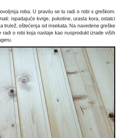
povoljnija roba. U pravilu se tu radi o robi s greškom.
ti: ispadajuće kvrge, pukotine, urasla kora, ostatci
eka trulež, oštećenja od insekata. Na navedene greške
 radi o robi koja nastaje kao nusprodukt izrade viših
ageru.