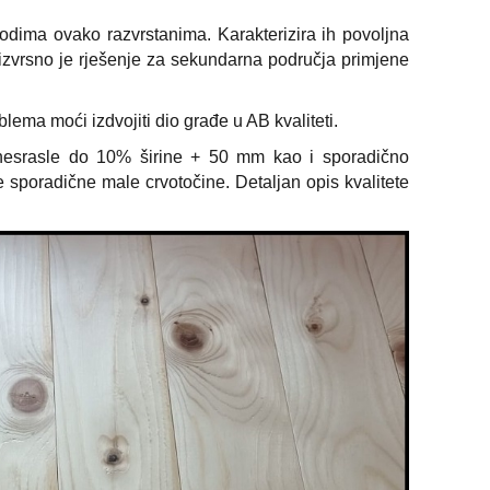
zvodima ovako razvrstanima. Karakterizira ih povoljna
 izvrsno je rješenje za sekundarna područja primjene
blema moći izdvojiti dio građe u AB kvaliteti.
 nesrasle do 10% širine + 50 mm kao i sporadično
 sporadične male crvotočine. Detaljan opis kvalitete