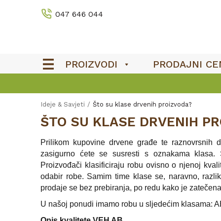
047 646 044
PROIZVODI
PRODAJNI CE
Ideje & Savjeti
Što su klase drvenih proizvoda?
ŠTO SU KLASE DRVENIH PR
Prilikom kupovine drvene građe te raznovrsnih 
zasigurno ćete se susresti s oznakama klasa. 
Proizvođači klasificiraju robu ovisno o njenoj kva
odabir robe. Samim time klase se, naravno, razli
prodaje se bez prebiranja, po redu kako je zatečena
U našoj ponudi imamo robu u sljedećim klasama: 
Opis kvalitete VEH AB