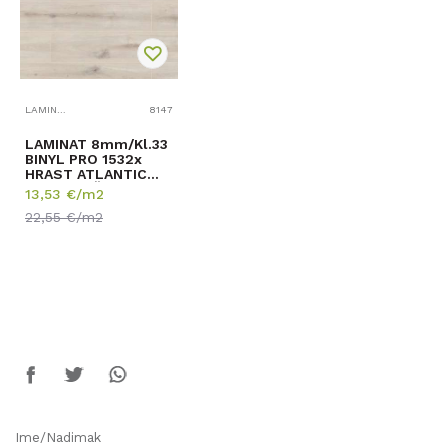
LAMINATI OUTLET
8147
LAMINAT 8mm/Kl.33
BINYL PRO 1532x
HRAST ATLANTIC
RASPOLOŽIVO
13,53
€/m2
24,420m2
22,55
€/m2
Ime/Nadimak