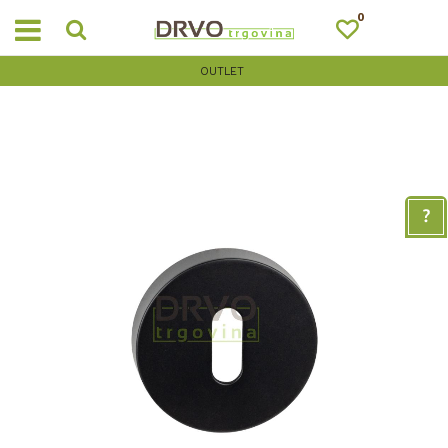
0
OUTLET