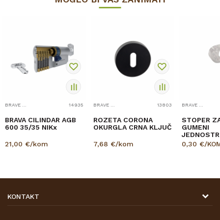
BRAVE I DODACI
14935
BRAVE I DODACI
13803
BRAVE I DODACI
BRAVA CILINDAR AGB
ROZETA CORONA
STOPER ZA
600 35/35 NIKx
OKURGLA CRNA KLJUČ
GUMENI
JEDNOSTR
21,00
€/kom
7,68
€/kom
0,30
€/KO
KONTAKT
DRVONA D.O.O.