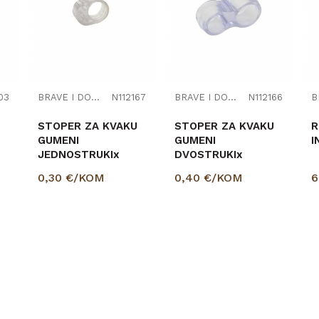
03
BRAVE I DODACI
N112167
BRAVE I DODACI
N112166
STOPER ZA KVAKU
STOPER ZA KVAKU
R
GUMENI
GUMENI
I
JEDNOSTRUKIx
DVOSTRUKIx
0,30
€/KOM
0,40
€/KOM
6