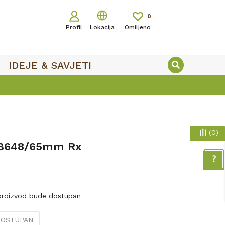
0
Profil
Lokacija
Omiljeno
IDEJE & SAVJETI
(
0
)
B648/65mm Rx
proizvod bude dostupan
 DOSTUPAN