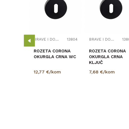
AGNETNA
NIKL WCx
kom
BRAVE I DODACI
13804
BRAVE I DODACI
138
ROZETA CORONA
ROZETA CORONA
OKURGLA CRNA WC
OKURGLA CRNA
KLJUČ
12,77
€/kom
7,68
€/kom