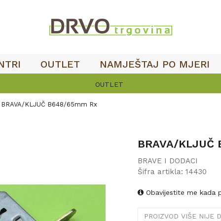
NTRI
OUTLET
NAMJEŠTAJ PO MJERI
OUTLET
BRAVA/KLJUČ B648/65mm Rx
BRAVA/KLJUČ 
BRAVE I DODACI
Šifra artikla:
14430
Obavijestite me kada 
PROIZVOD VIŠE NIJE