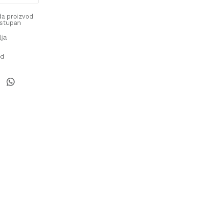
a proizvod
stupan
lja
od