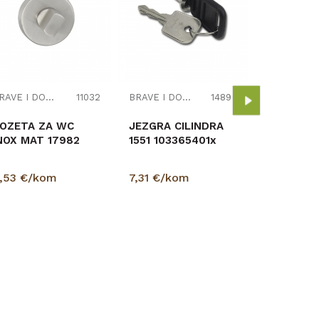
INOFIX S
2463 PIN
3,84
€/k
BRAVE I DODACI
11032
BRAVE I DODACI
14890
OZETA ZA WC
JEZGRA CILINDRA
NOX MAT 17982
1551 103365401x
,53
€/kom
7,31
€/kom