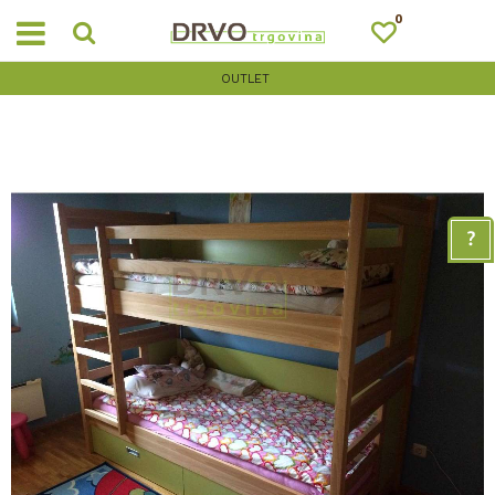
0
OUTLET