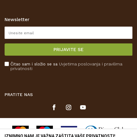
Zaštita privatnosti i osobnih podataka
Korištenje kolačića
Newsletter
Pravo na odustajanje
Reklamacije
Isporuka
PRIJAVITE SE
Povrat novca
Plaćanje karticama
Čitao sam i složio se sa
Uvjetima poslovanja
i pravilima
Kako kupiti
privatnosti
Što dobivam registracijom?
PRATITE NAS
IZNIMNO NAM JE VAŽNA ZAŠTITA VAŠE PRIVATNOSTI!