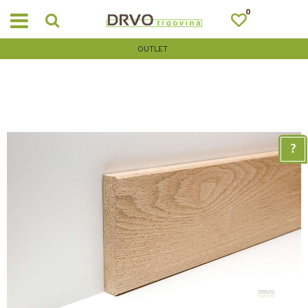
0
OUTLET