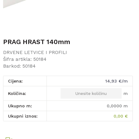
PRAG HRAST 140mm
DRVENE LETVICE I PROFILI
Šifra artikla:
50184
Barkod:
50184
Cijena:
14,93
€/m
m
Količina:
Ukupno m:
0,0000
m
Ukupni iznos:
0,00
€