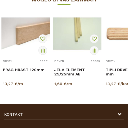
DRVENE LETVICE I PROFILI
50081
DRVENE LETVICE I PROFILI
50505
DRVENE LETVICE I PROFILI
PRAG HRAST 120mm
JELA ELEMENT
TIPLI DRVEN
25/25mm AB
mm
13,27
€/m
1,60
€/m
13,27
€/k
KONTAKT
DRVONA D.O.O.