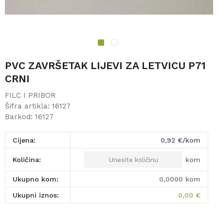
1
2
PVC ZAVRŠETAK LIJEVI ZA LETVICU P71
CRNI
FILC I PRIBOR
Šifra artikla:
16127
Barkod:
16127
Cijena:
0,92
€/kom
kom
Količina:
Ukupno kom:
0,0000
kom
Ukupni iznos:
0,00
€