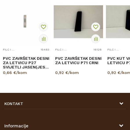
FILC I PRIBOR
15483
FILC I PRIBOR
16128
FILC I PRIBOR
PVC ZAVRŠETAK DESNI
PVC ZAVRŠETAK DESNI
PVC KUT V
ZA LETVICU P27
ZA LETVICU P71 CRNI
LETVICU P
SVIJETLI JASEN(JES-
20)
0,66
€/kom
0,92
€/kom
0,92
€/ko
KONTAKT
DRVONA D.O.O.
Antuna Mihanovića 7,
47000 Karlovac
Informacije