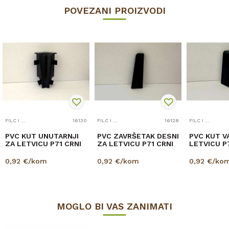
POVEZANI PROIZVODI
FILC I PRIBOR
16130
FILC I PRIBOR
16128
FILC I PRIBOR
PVC KUT UNUTARNJI
PVC ZAVRŠETAK DESNI
PVC KUT V
ZA LETVICU P71 CRNI
ZA LETVICU P71 CRNI
LETVICU P
0,92
€/kom
0,92
€/kom
0,92
€/ko
MOGLO BI VAS ZANIMATI