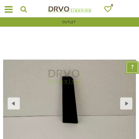
0
OUTLET