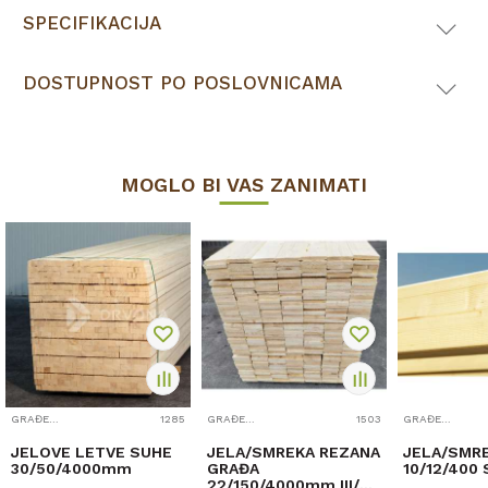
SPECIFIKACIJA
DOSTUPNOST PO POSLOVNICAMA
MOGLO BI VAS ZANIMATI
GRAĐEVINSKA ROBA
1285
GRAĐEVINSKA ROBA
1503
GRAĐEVINSKA ROBA
JELOVE LETVE SUHE
JELA/SMREKA REZANA
JELA/SMR
30/50/4000mm
GRAĐA
10/12/400
22/150/4000mm III/V