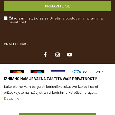
Isporuka
PRIJAVITE SE
Povrat novca
Plaćanje karticama
Čitao sam i složio se sa
Uvjetima poslovanja
i pravilima
Kako kupiti
privatnosti
Što dobivam registracijom?
PRATITE NAS
IZNIMNO NAM JE VAŽNA ZAŠTITA VAŠE PRIVATNOSTI!
Kako bismo Vam osigurali korisničko iskustvo kakvo i sami
priželjkujete na našoj stranici koristimo kolačiće i druge
tehnologije putem kojih se obrađuju Vaši osobni podaci. Voditelj
Detaljnije
Nastojimo biti što precizniji u opisu proizvoda, vjernom prikazu
obrade vaših podataka je Drvona d.o.o. Obrada Vaših osobnih
slika te samih cijena, ali ne možemo u potpunosti jamčiti točnost
svih informacija. Svi proizvodi prikazani na web stranici
podataka je nužna za funkcioniranje ove stranice, izradu
www.drvo-trgovina.hr su dio naše ponude, no to ne znači da su