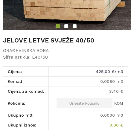
1
2
3
JELOVE LETVE SVJEŽE 40/50
GRAĐEVINSKA ROBA
Šifra artikla:
L40/50
Cijena:
425,00
€/m3
komad
0,0080
m3
Cijena za komad:
3,40
€
KOM
Količina:
Ukupno m3:
0,0000
m3
Ukupni iznos:
0,00
€