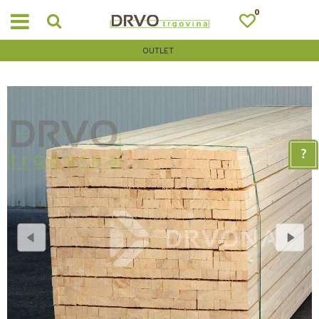
0
OUTLET