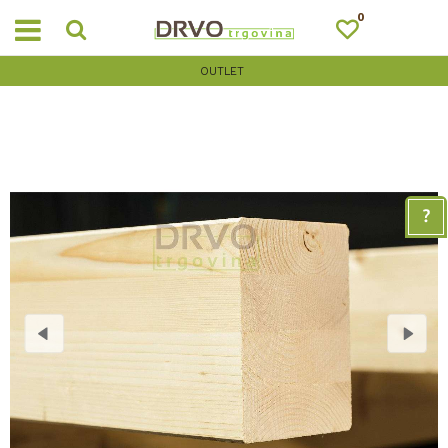
0
OUTLET