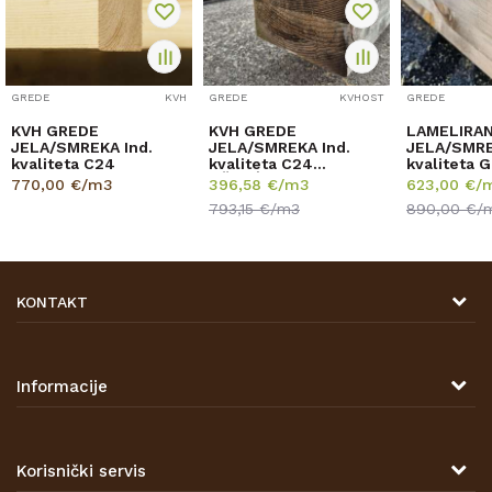
GREDE
KVH
GREDE
KVHOST
GREDE
KVH GREDE
KVH GREDE
LAMELIRA
JELA/SMREKA Ind.
JELA/SMREKA Ind.
JELA/SMRE
kvaliteta C24
kvaliteta C24
kvaliteta 
OŠTEĆENO
RUSTIK
770,00
€/m3
396,58
€/m3
623,00
€/
793,15
€/m3
890,00
€/
KONTAKT
DRVONA D.O.O.
Antuna Mihanovića 7,
47000 Karlovac
Informacije
TELEFON
O nama
Tel: 00 385 47 646 044
Kontakt
Korisnički servis
Prodajna mjesta