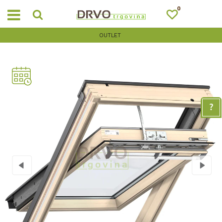
0
OUTLET