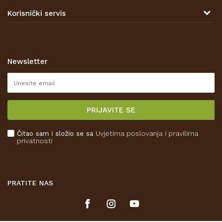
Tel: 00 385 47 646 044
Kontakt
Korisnički servis
Prodajna mjesta
Opći uvjeti poslovanja
Zaštita privatnosti i osobnih podataka
Korištenje kolačića
Newsletter
Pravo na odustajanje
Reklamacije
Isporuka
PRIJAVITE SE
Povrat novca
Plaćanje karticama
Čitao sam i složio se sa
Uvjetima poslovanja
i pravilima
Kako kupiti
privatnosti
Što dobivam registracijom?
PRATITE NAS