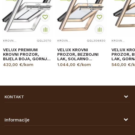
KROVNI PROZOR
GGL2070
KROVNI PROZOR
GGL306830
KROVNI PROZOR
VELUX PREMIUM
VELUX KROVNI
VELUX KRO
KROVNI PROZOR,
PROZOR, BEZBOJNI
PROZOR, B
BIJELA BOJA, GORNJA
LAK, SOLARNO
LAK, GORN
RUČKA, STAKLO 70
NAPAJANJE, STAKLO
STAKLO 6
432,00
€/kom
1.044,00
€/kom
540,00
€/
68
KONTAKT
DRVONA D.O.O.
Antuna Mihanovića 7,
47000 Karlovac
Informacije
TELEFON
O nama