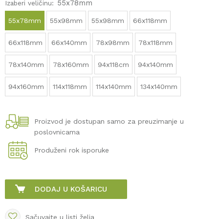
55x78mm
Izaberi veličinu:
55x78mm
55x98mm
55x98mm
66x118mm
66x118mm
66x140mm
78x98mm
78x118mm
78x140mm
78x160mm
94x118cm
94x140mm
94x160mm
114x118mm
114x140mm
134x140mm
Proizvod je dostupan samo za preuzimanje u
poslovnicama
Produženi rok isporuke
DODAJ U KOŠARICU
Sačuvajte u listi želja