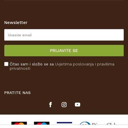
Opći uvjeti poslovanja
Zaštita privatnosti i osobnih podataka
Korištenje kolačića
Newsletter
Pravo na odustajanje
Reklamacije
Isporuka
PRIJAVITE SE
Povrat novca
Plaćanje karticama
Čitao sam i složio se sa
Uvjetima poslovanja
i pravilima
Kako kupiti
privatnosti
Što dobivam registracijom?
PRATITE NAS