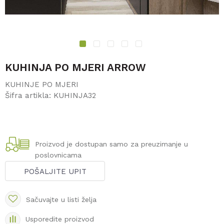
1
2
3
4
5
KUHINJA PO MJERI ARROW
KUHINJE PO MJERI
Šifra artikla:
KUHINJA32
Proizvod je dostupan samo za preuzimanje u
poslovnicama
POŠALJITE UPIT
Sačuvajte u listi želja
Usporedite proizvod