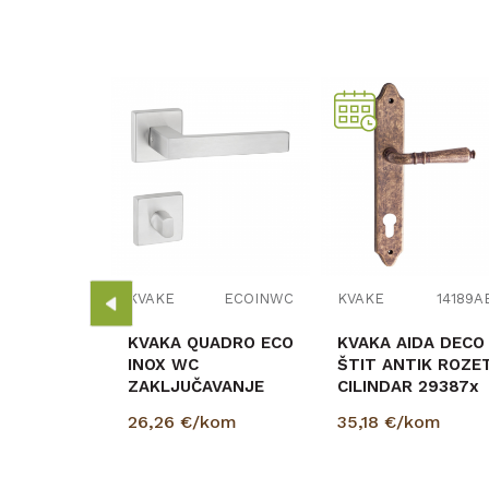
14462IN
ETRO
ROZETA
NI KLJUČ
om
KVAKE
ECOINWC
KVAKE
14189A
KVAKA QUADRO ECO
KVAKA AIDA DECO
INOX WC
ŠTIT ANTIK ROZE
ZAKLJUČAVANJE
CILINDAR 29387x
30556
26,26
€/kom
35,18
€/kom