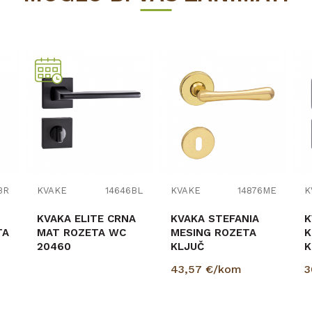
BR
KVAKE
14646BL
KVAKE
14876ME
K
KVAKA ELITE CRNA
KVAKA STEFANIA
K
TA
MAT ROZETA WC
MESING ROZETA
K
20460
KLJUČ
K
43,57
€/kom
3