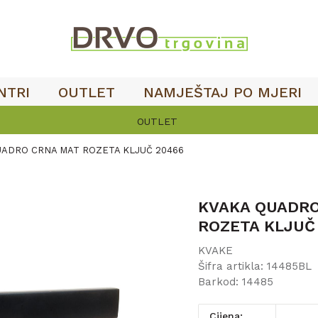
NTRI
OUTLET
NAMJEŠTAJ PO MJERI
OUTLET
UADRO CRNA MAT ROZETA KLJUČ 20466
KVAKA QUADR
ROZETA KLJUČ
KVAKE
Šifra artikla:
14485BL
Barkod:
14485
Cijena: