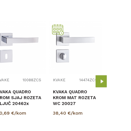
KVAKE
KVAKA Q
KROM MA
KLJUČ 20
32,30
€/
VAKE
10088ZCS
KVAKE
14474ZCS
VAKA QUADRO
KVAKA QUADRO
ROM SJAJ ROZETA
KROM MAT ROZETA
LJUČ 20462x
WC 20027
0,69
€/kom
38,40
€/kom