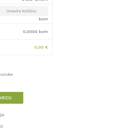
kom
0,0000
kom
0,00
€
sporuke
ARICU
lja
od