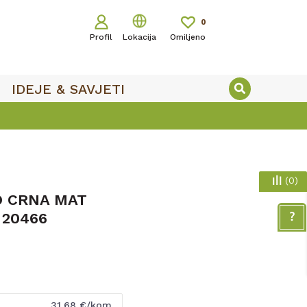
0
Profil
Lokacija
Omiljeno
IDEJE & SAVJETI
(
0
)
O CRNA MAT
 20466
31,68
€/kom