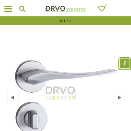
0
OUTLET