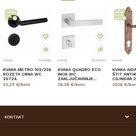
KVAKE
14329BL
KVAKE
ECOINWC
KVAKE
KVAKA METRO 102/236
KVAKA QUADRO ECO
KVAKA AID
ROZETA CRNA WC
INOX WC
ŠTIT ANTI
20724
ZAKLJUČAVANJE
CILINDAR 
30556
23,23
€/kom
26,26
€/kom
35,18
€/ko
KONTAKT
DRVONA D.O.O.
Antuna Mihanovića 7,