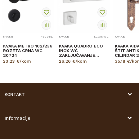
KVAKE
14329BL
KVAKE
ECOINWC
KVAKE
KVAKA METRO 102/236
KVAKA QUADRO ECO
KVAKA AID
ROZETA CRNA WC
INOX WC
ŠTIT ANTI
20724
ZAKLJUČAVANJE
CILINDAR 
30556
23,23
€/kom
26,26
€/kom
35,18
€/ko
KONTAKT
DRVONA D.O.O.
Antuna Mihanovića 7,
47000 Karlovac
Informacije
TELEFON
O nama
Tel: 00 385 47 646 044
Kontakt