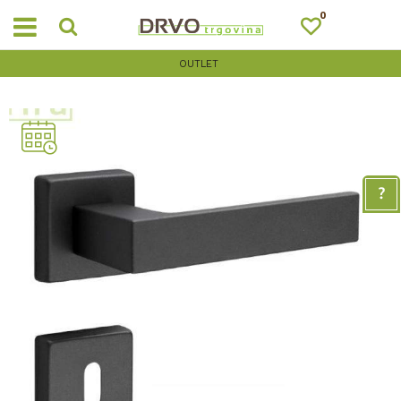
0
OUTLET