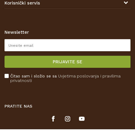
Korisnički servis
Prodajna mjesta
Opći uvjeti poslovanja
Zaštita privatnosti i osobnih podataka
Korištenje kolačića
Newsletter
Pravo na odustajanje
Reklamacije
Isporuka
PRIJAVITE SE
Povrat novca
Plaćanje karticama
Čitao sam i složio se sa
Uvjetima poslovanja
i pravilima
Kako kupiti
privatnosti
Što dobivam registracijom?
PRATITE NAS