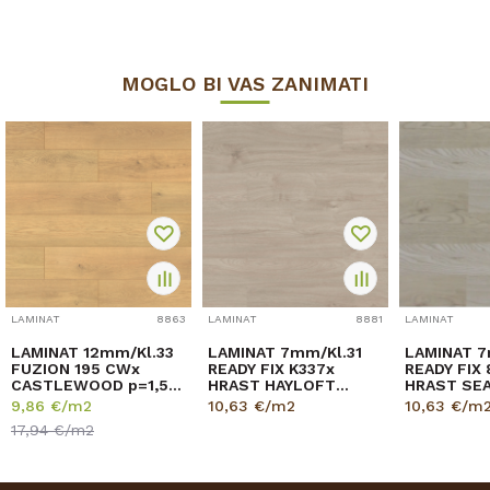
MOGLO BI VAS ZANIMATI
LAMINAT
8863
LAMINAT
8881
LAMINAT
LAMINAT 12mm/Kl.33
LAMINAT 7mm/Kl.31
LAMINAT 7mm/Kl.31
FUZION 195 CWx
READY FIX K337x
READY FIX
CASTLEWOOD p=1,51
HRAST HAYLOFT
HRAST SE
m2
p=2,4672 m2
p=2,4672 
9,86
€/m2
10,63
€/m2
10,63
€/m
17,94
€/m2