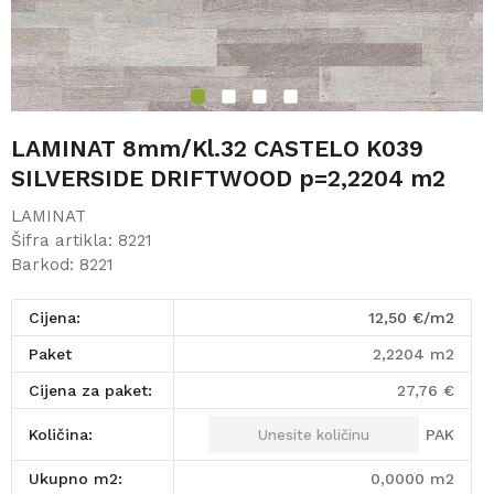
1
2
3
4
LAMINAT 8mm/Kl.32 CASTELO K039
SILVERSIDE DRIFTWOOD p=2,2204 m2
LAMINAT
Šifra artikla:
8221
Barkod:
8221
Cijena:
12,50
€/m2
paket
2,2204
m2
Cijena za paket:
27,76
€
PAK
Količina:
Ukupno m2:
0,0000
m2