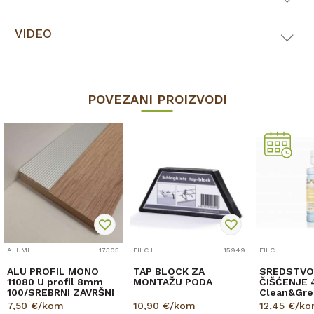
VIDEO
POVEZANI PROIZVODI
44//K231/5953...
ALUMINIJSKI PROFILI
17305
FILC I PRIBOR
15949
FILC I PRIBOR
ALU PROFIL MONO
TAP BLOCK ZA
SREDSTVO
11080 U profil 8mm
MONTAŽU PODA
ČIŠĆENJE 
100/SREBRNI ZAVRŠNI
Clean&Gre
LAMINAT 5
7,50
€/kom
10,90
€/kom
12,45
€/k