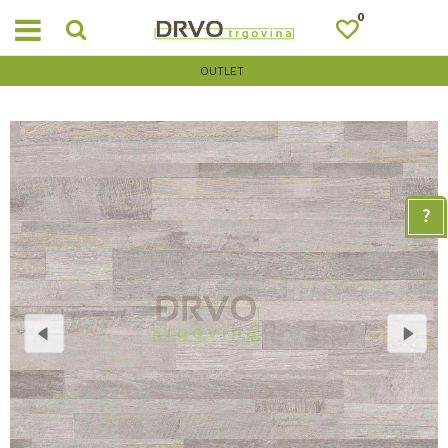
0
OUTLET