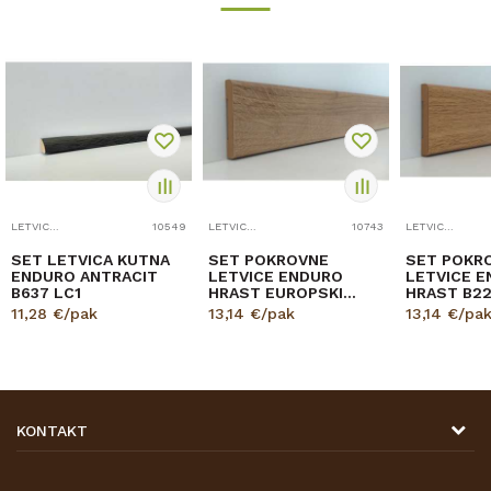
LETVICE ZA DOVRATNIK
10549
LETVICE ZA DOVRATNIK
10743
LETVICE ZA DOVRATNIK
SET LETVICA KUTNA
SET POKROVNE
SET POKR
ENDURO ANTRACIT
LETVICE ENDURO
LETVICE 
B637 LC1
HRAST EUROPSKI
HRAST B2
B639
11,28
€/pak
13,14
€/pak
13,14
€/pa
KONTAKT
DRVONA D.O.O.
Antuna Mihanovića 7,