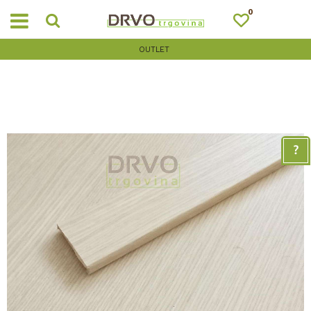
0
OUTLET