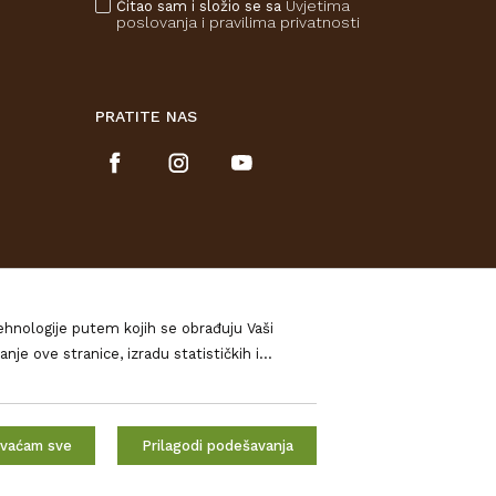
Uvjetima
Čitao sam i složio se sa
poslovanja
i pravilima privatnosti
PRATITE NAS
tehnologije putem kojih se obrađuju Vaši
izradu statističkih i
očitajte u našim
Pravilima o privatnosti
, a o
urirati. Ukoliko Vas zanima više kliknite na
 potpunosti jamčiti točnost svih
e znači da su uvijek dostupni u
hvaćam sve
Prilagodi podešavanja
iskustva. Ukoliko nastavite pregledavati i