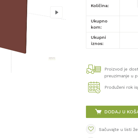
Količina:
Ukupno
kom:
Ukupni
iznos:
Proizvod je do
preuzimanje u 
Produženi rok i
DODAJ U KOŠ
Sačuvajte u listi že