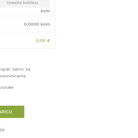
kom
0,0000
kom
0,00
€
stupan samo za
poslovnicama
sporuke
ARICU
lja