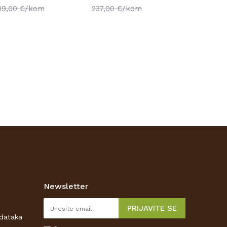
19,00
€/kom
237,00
€/kom
Newsletter
PRIJAVITE SE
odataka