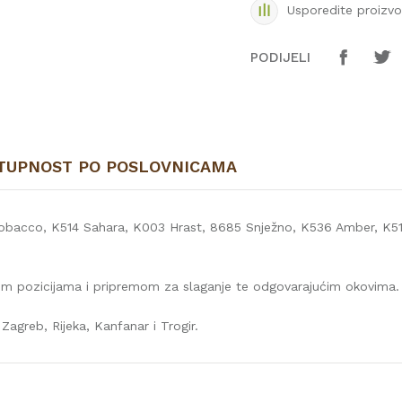
Usporedite proizv
PODIJELI
TUPNOST PO POSLOVNICAMA
Tobacco, K514 Sahara, K003 Hrast, 8685 Snježno, K536 Amber, K
enim pozicijama i pripremom za slaganje te odgovarajućim okovima.
Zagreb, Rijeka, Kanfanar i Trogir.
jednost