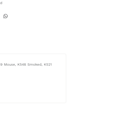
od
519 Mouse, K548 Smoked, K521