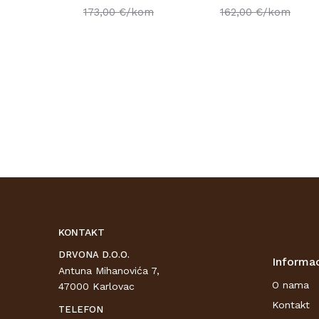
173,00
€/kom
162,00
€/kom
KONTAKT
DRVONA D.O.O.
Informac
Antuna Mihanovića 7,
O nama
47000 Karlovac
Kontakt
TELEFON