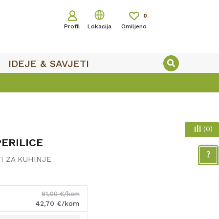
0
Profil
Lokacija
Omiljeno
IDEJE & SAVJETI
(
0
)
ERILICE
I ZA KUHINJE
61,00
€/kom
42,70
€/kom