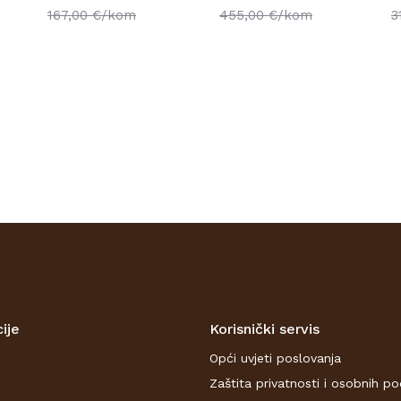
167,00
€/kom
455,00
€/kom
3
ije
Korisnički servis
Opći uvjeti poslovanja
Zaštita privatnosti i osobnih p