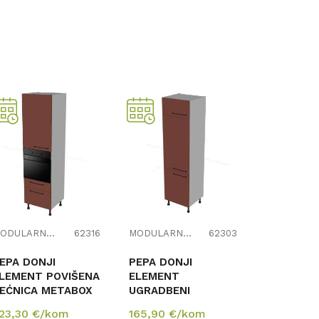
MODULARNI ELEMENTI ZA KUHINJE
62316
MODULARNI ELEMENTI ZA KUHINJE
62303
EPA DONJI
PEPA DONJI
LEMENT POVIŠENA
ELEMENT
EĆNICA METABOX
UGRADBENI
HLADNJAK
23,30
€/kom
165,90
€/kom