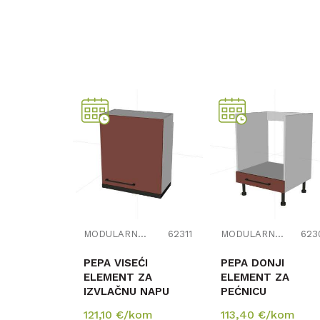
Kategorija
MO
MODULARNI ELEMENTI ZA KUHINJE
62311
MODULARNI ELEMENTI ZA KUHINJE
623
PEPA VISEĆI
PEPA DONJI
ELEMENT ZA
ELEMENT ZA
IZVLAČNU NAPU
PEĆNICU
121,10
€/kom
113,40
€/kom