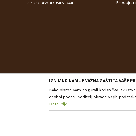
Prodajna 
Tel: 00 385 47 646 044
IZNIMNO NAM JE VAŽNA ZAŠTITA VAŠE PR
Kako bismo Vam osigurali korisničko iskustvo 
osobni podaci. Voditelj obrade vaših podataka je Drv
analitičkih izvješća, ali i za prilagođavanje
Detaljnije
kolačićima i drugim tehnologijama u
Pravilim
Nastojimo biti što precizniji u
informacija. Svi proizvodi pri
˝Saznajte više i ažurirajte svoje postavke˝. 
Nužni
St