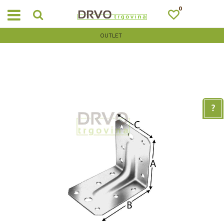
0
OUTLET