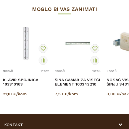
MOGLO BI VAS ZANIMATI
NOSAČI, ŠARNIR, KUTNIK, KONZOLA
15262
NOSAČI, ŠARNIR, KUTNIK, KONZOLA
15204
NOSAČI, ŠARNIR, KUTNIK, KONZOLA
KLAVIR SPOJNICA
ŠINA CAMAR ZA VISEĆI
NOSAČ VIS
103310163
ELEMENT 103343210
ŠINJU 3431
21,10
€/kom
7,50
€/kom
3,00
€/pak
KONTAKT