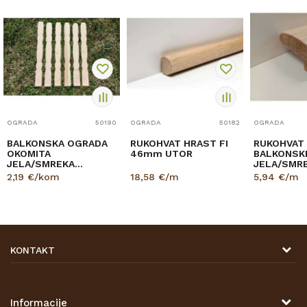
OGRADA
50190
OGRADA
50182
OGRADA
BALKONSKA OGRADA
RUKOHVAT HRAST FI
RUKOHVAT
OKOMITA
46mm UTOR
BALKONSK
JELA/SMREKA
JELA/SMR
18/90/950mm B/C
40/80mm 
2,19
€/kom
18,58
€/m
5,94
€/m
JEDNOTRBUŠNA
KONTAKT
DRVONA D.O.O.
Antuna Mihanovića 7,
47000 Karlovac
Informacije