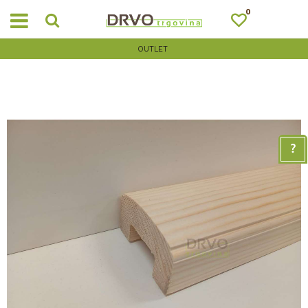
0
OUTLET