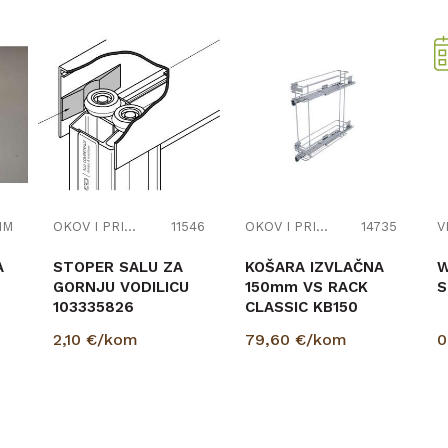
IM
OKOV I PRIBOR ZA NAMJEŠTAJ
11546
OKOV I PRIBOR ZA NAMJEŠTAJ
14735
A
STOPER SALU ZA
KOŠARA IZVLAČNA
W
GORNJU VODILICU
150mm VS RACK
S
103335826
CLASSIC KB150
LAVA 103381430
2,10
€/kom
79,60
€/kom
0