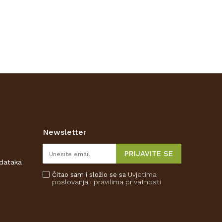
Newsletter
PRIJAVITE SE
odataka
Uvjetima
Čitao sam i složio se sa
poslovanja
i pravilima privatnosti