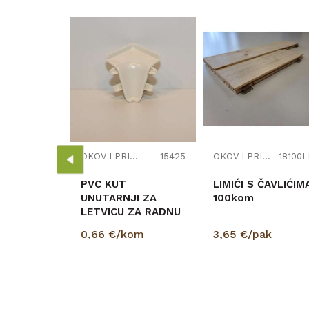
IJCI, SPOJNICE I TIPLE
15275
A VR.PVC
om
OKOV I PRIBOR ZA NAMJEŠTAJ
15425
OKOV I PRIBOR ZA NAMJEŠTAJ
18100L
PVC KUT
LIMIĆI S ČAVLIĆIM
UNUTARNJI ZA
100kom
LETVICU ZA RADNU
PLOČU BIJELI 91115
0,66
€/kom
3,65
€/pak