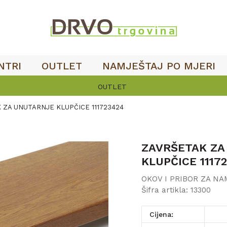
NTRI
OUTLET
NAMJEŠTAJ PO MJERI
OUTLET
 ZA UNUTARNJE KLUPČICE 111723424
ZAVRŠETAK ZA
KLUPČICE 1117
OKOV I PRIBOR ZA N
Šifra artikla:
13300
Cijena: