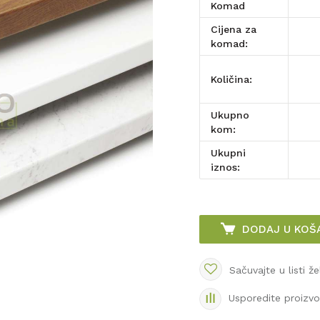
komad
Cijena za
komad:
Količina:
Ukupno
kom:
Ukupni
iznos:
DODAJ U KOŠ
Sačuvajte u listi že
Usporedite proizv