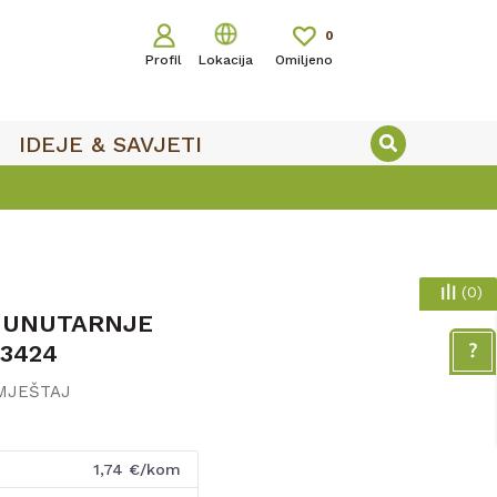
0
Profil
Lokacija
Omiljeno
IDEJE & SAVJETI
(
0
)
 UNUTARNJE
23424
AMJEŠTAJ
1,74
€/kom