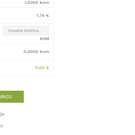
1,0000
kom
1,74
€
KOM
0,0000
kom
0,00
€
ARICU
lja
od