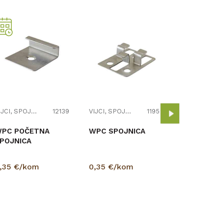
V
VIJAK ZA
3,2/25 10
0,10
€/k
VIJCI, SPOJNICE I TIPLE
12139
VIJCI, SPOJNICE I TIPLE
11959
PC POČETNA
WPC SPOJNICA
POJNICA
,35
€/kom
0,35
€/kom