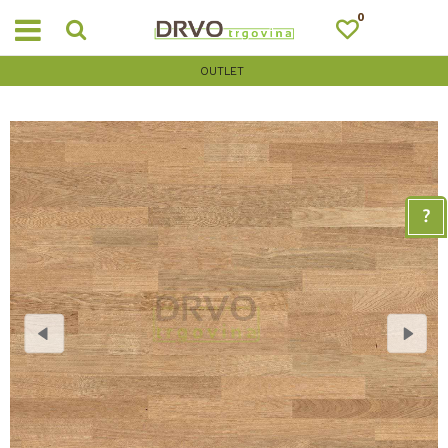
0
OUTLET