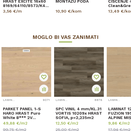
HRAST EXCITE 16x60
MONTAŽU PODA
ČIŠĆENJE 
8169/64110/8573/K462/
Clean&Gre
2200mm
PARKET 50
3,56
€/m
10,90
€/kom
13,49
€/k
MOGLO BI VAS ZANIMATI
LAMINATI OUTLET
9071
LAMINATI OUTLET
8876
LAMINATI OUTLET
PARKET PANEL 1-S
SPC VINIL 4 mm/KL.31
LAMINAT 1
HARO HRAST Puro
VORTIS 10209x HRAST
FUZION 19
White B*** 2V
SOFIA, p=2,235m2
ALPINE MI
naturOIL 547 402x
RASPOLOŽ
49,88
€/m2
12,50
€/m2
9,86
€/m2
11/180/1085 ...
23,38m2
99,75
€/m2
25,00
€/m2
17,94
€/m2