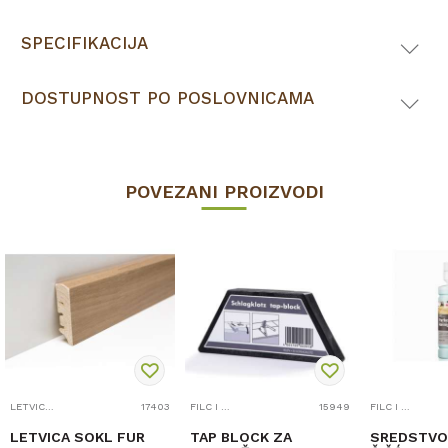
SPECIFIKACIJA
DOSTUPNOST PO POSLOVNICAMA
POVEZANI PROIZVODI
LETVICE ZA LAMINAT
17403
FILC I PRIBOR
15949
FILC I PRIBOR
LETVICA SOKL FUR
TAP BLOCK ZA
SREDSTVO