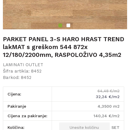
1
2
PARKET PANEL 3-S HARO HRAST TREND
lakMAT s greškom 544 872x
12/180/2200mm, RASPOLOŽIVO 4,35m2
LAMINATI OUTLET
Šifra artikla:
8452
Barkod:
8452
64,48
€/m2
Cijena:
32,24
€/m2
pakiranje
4,3500
m2
Cijena za pakiranje:
140,24
€/m2
SET
Količina: