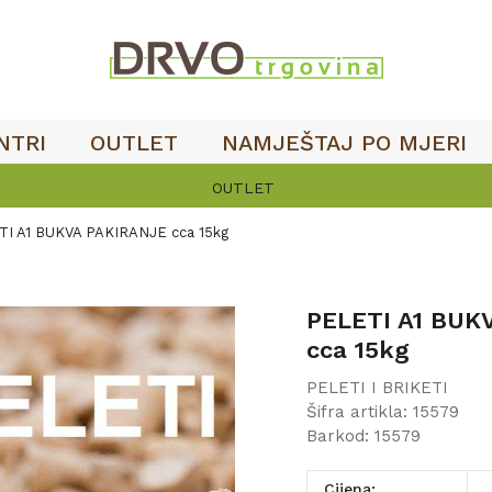
NTRI
OUTLET
NAMJEŠTAJ PO MJERI
OUTLET
I A1 BUKVA PAKIRANJE cca 15kg
PELETI A1 BUK
cca 15kg
PELETI I BRIKETI
Šifra artikla:
15579
Barkod:
15579
Cijena: