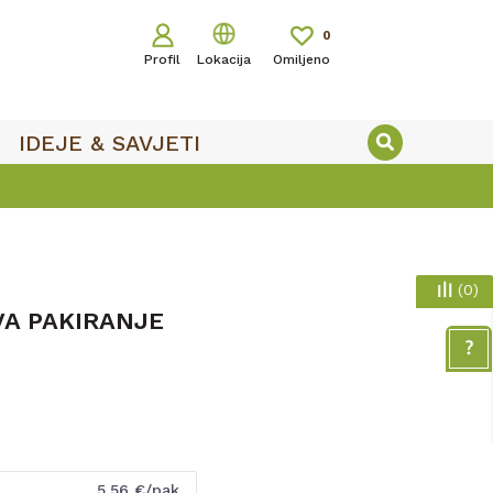
0
Profil
Lokacija
Omiljeno
IDEJE & SAVJETI
(
0
)
VA PAKIRANJE
5,56
€/pak