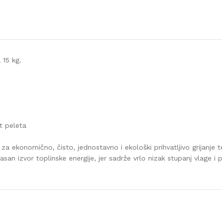
 15 kg.
t peleta
 za ekonomično, čisto, jednostavno i ekološki prihvatljivo grijanje
asan izvor toplinske energije, jer sadrže vrlo nizak stupanj vlage i 
Vrijednost
PELETI I BRIKETI