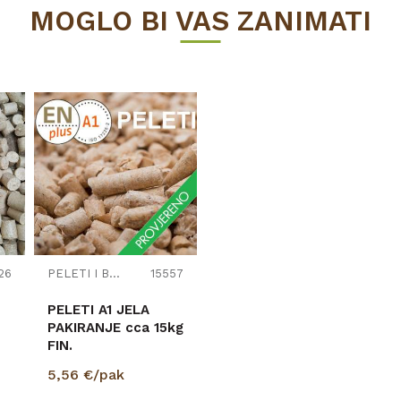
MOGLO BI VAS ZANIMATI
BRIKETI I PELETI
26
PELETI I BRIKETI
15557
PELETI A1 JELA
PAKIRANJE cca 15kg
FIN.
5,56
€/pak