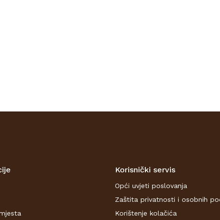
PROVJERITE
DOSTUPNOST
ije
Korisnički servis
Opći uvjeti poslovanja
Zaštita privatnosti i osobnih p
mjesta
Korištenje kolačića