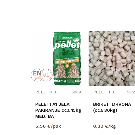
Dodatna kategorija
PELETI I BRIKETI
16089
PELETI I BRIKETI
505
PELETI A1 JELA
BRIKETI DRVONA
PAKIRANJE cca 15kg
(cca 30kg)
MED. BA
5,56
€/pak
0,30
€/kg