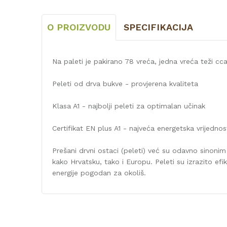
O PROIZVODU
SPECIFIKACIJA
Na paleti je pakirano 78 vreća, jedna vreća teži cca
Peleti od drva bukve - provjerena kvaliteta
Klasa A1 - najbolji peleti za optimalan učinak
Certifikat EN plus A1 - najveća energetska vrijednos
Prešani drvni ostaci (peleti) već su odavno sinonim
kako Hrvatsku, tako i Europu. Peleti su izrazito efik
energije pogodan za okoliš.
Karakteristika
Kategorija