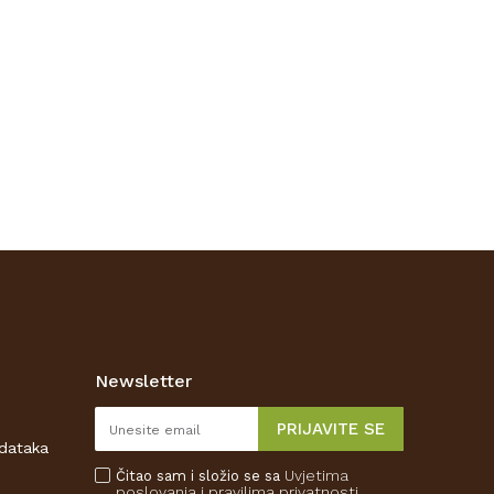
Newsletter
PRIJAVITE SE
odataka
Uvjetima
Čitao sam i složio se sa
poslovanja
i pravilima privatnosti