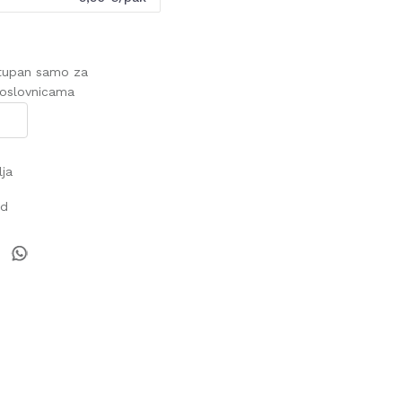
stupan samo za
poslovnicama
lja
od