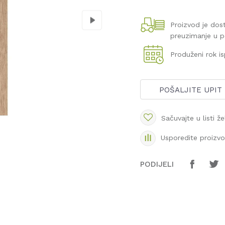
Proizvod je do
preuzimanje u 
Produženi rok i
POŠALJITE UPIT
Sačuvajte u listi že
Usporedite proizv
PODIJELI