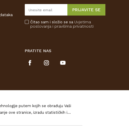
PRIJAVITE SE
odataka
Uvjetima
Čitao sam i složio se sa
poslovanja
i pravilima privatnosti
PRATITE NAS
tehnologije putem kojih se obrađuju Vaši
izradu statističkih i
očitajte u našim
Pravilima o privatnosti
, a o
urirati. Ukoliko Vas zanima više kliknite na
 potpunosti jamčiti točnost svih