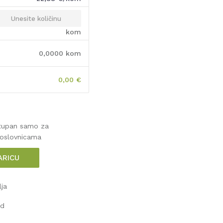
kom
0,0000
kom
0,00
€
stupan samo za
poslovnicama
ARICU
lja
od