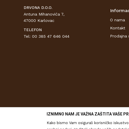
DRVONA D.O.O.
Informac
Antuna Mihanovića 7,
O nama
47000 Karlovac
Kontakt
TELEFON
Prodajna 
Tel: 00 385 47 646 044
IZNIMNO NAM JE VAŽNA ZAŠTITA VAŠE PR
Kako bismo Vam osigurali korisničko iskustvo 