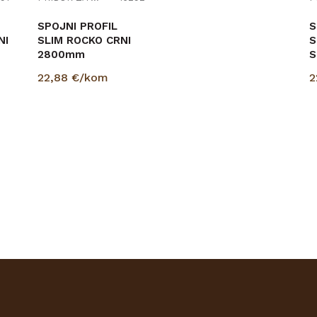
SPOJNI PROFIL
SPOJNI PROFIL
S
NI
SLIM ROCKO CRNI
SLIM ROCKO BIJELI
S
2800mm
2800mm
S
22,88
€/kom
22,88
€/kom
2