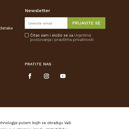
Newsletter
PRIJAVITE SE
odataka
Uvjetima
Čitao sam i složio se sa
poslovanja
i pravilima privatnosti
PRATITE NAS
tehnologije putem kojih se obrađuju Vaši