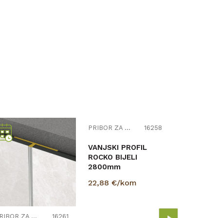
PRIBOR ZA ZIDNE OBLOGE
16258
VANJSKI PROFIL
ROCKO BIJELI
2800mm
LED profi
2800 mm
22,88
€/kom
32,00
€/
PRIBOR ZA ZIDNE OBLOGE
16261