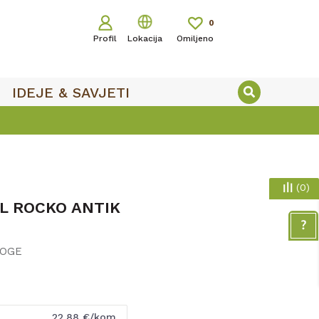
0
Profil
Lokacija
Omiljeno
IDEJE & SAVJETI
(
0
)
L ROCKO ANTIK
LOGE
22,88
€/kom