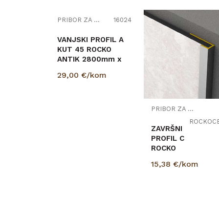
PRIBOR ZA ZIDNE OBLOGE
16024
VANJSKI PROFIL A
KUT 45 ROCKO
ANTIK 2800mm x
29,00
€/kom
PRIBOR ZA ZIDNE OBLOGE
ROCKOC
ZAVRŠNI
PROFIL C
ROCKO
ANTIK
15,38
€/kom
2800mm
x