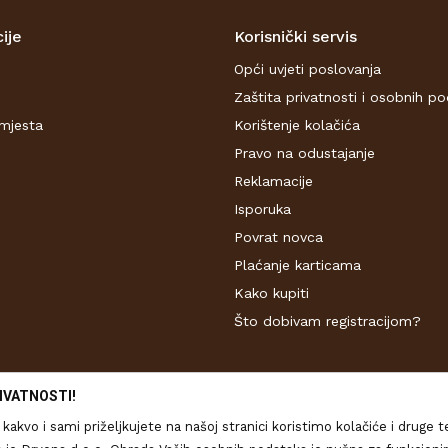
ije
Korisnički servis
Opći uvjeti poslovanja
Zaštita privatnosti i osobnih p
mjesta
Korištenje kolačića
Pravo na odustajanje
Reklamacije
Isporuka
Povrat novca
Plaćanje karticama
Kako kupiti
Što dobivam registracijom?
IVATNOSTI!
kakvo i sami priželjkujete na našoj stranici koristimo kolačiće i druge 