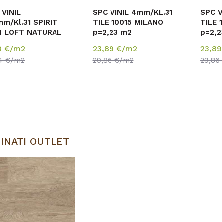
 VINIL
SPC VINIL 4mm/KL.31
SPC V
mm/Kl.31 SPIRIT
TILE 10015 MILANO
TILE 
4 LOFT NATURAL
p=2,23 m2
p=2,2
,564m2
10
€/m2
23,89
€/m2
23,8
84
€/m2
29,86
€/m2
29,86
INATI OUTLET
Uporedi