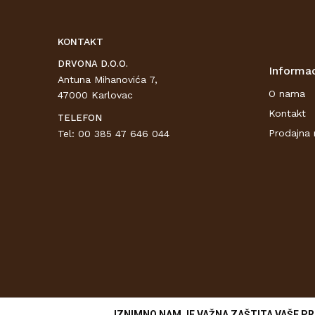
KONTAKT
DRVONA D.O.O.
Informac
Antuna Mihanovića 7,
O nama
47000 Karlovac
Kontakt
TELEFON
Prodajna 
Tel: 00 385 47 646 044
IZNIMNO NAM JE VAŽNA ZAŠTITA VAŠE PR