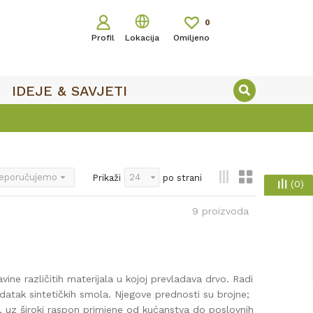
0
Profil
Lokacija
Omiljeno
IDEJE & SAVJETI
Prikaži
po strani
(
0
)
9
proizvoda
ne različitih materijala u kojoj prevladava drvo. Radi
atak sintetičkih smola. Njegove prednosti su brojne;
sa, uz široki raspon primjene od kućanstva do poslovnih