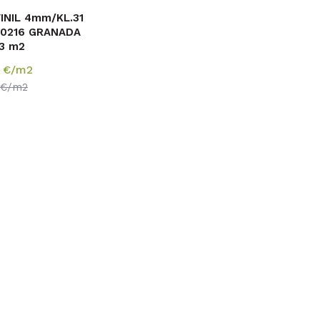
INIL 4mm/KL.31
10216 GRANADA
3 m2
9
€/m2
€/m2