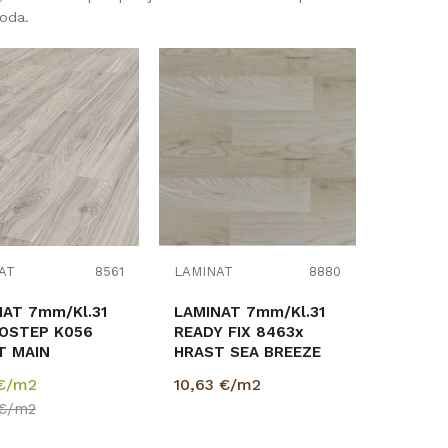
poda.
Uporedi
Uporedi
AT
8561
LAMINAT
8880
m/Kl.31
LAMINAT 7mm/Kl.31
OSTEP K056
READY FIX 8463x
T MAIN
HRAST SEA BREEZE
4672 m2
p=2,4672 m2
€/m2
10,63
€/m2
€/m2