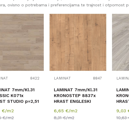
ora, ovisno o potrebama i preferencijama te trajnost i otpornost 
Uporedi
Uporedi
INAT
8422
LAMINAT
8847
LAMIN
 7mm/Kl.31
LAMINAT 7mm/Kl.31
LAMINAT 7m
SSIC K071x
KRONOSTEP 8837x
KRON
T STUDIO p=2,51
HRAST ENGLESKI
HRAS
p=2,4672 m2
p=2,
9
€/m2
6,65
€/m2
9,03
25
€/m2
8,31
€/m2
10,63