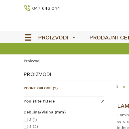
047 646 044
PROIZVODI
PRODAJNI CE
Proizvodi
PROIZVODI
31
PODNE OBLOGE
(9)
Poništite filtere
LAM
Debljina/Visina (mm)
Lamina
3 (1)
se o 
4 (2)
jednos