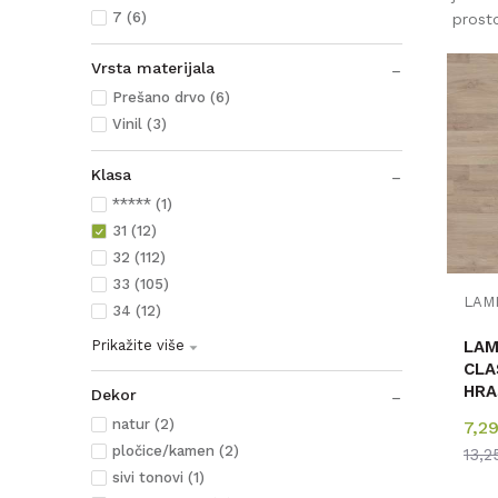
7 (6)
prost
Vrsta materijala
Prešano drvo (6)
Vinil (3)
Klasa
***** (1)
31 (12)
32 (112)
33 (105)
LAM
34 (12)
LAMINAT
Prikažite više
CLA
HRAS
Dekor
m2
natur (2)
7,2
pločice/kamen (2)
13,
sivi tonovi (1)