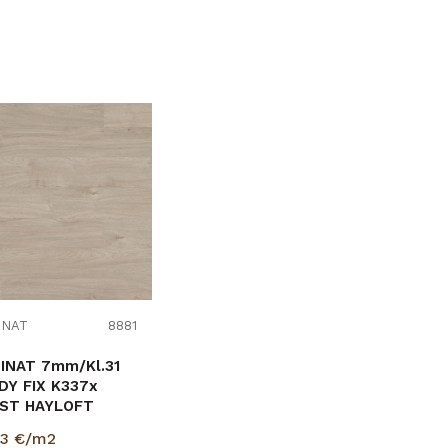
Uporedi
INAT
8881
 7mm/Kl.31
DY FIX K337x
ST HAYLOFT
,4672 m2
63
€/m2