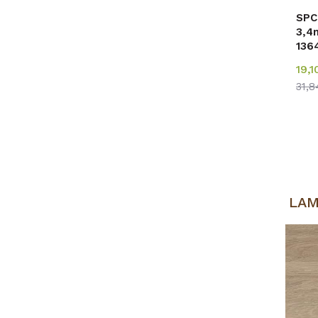
SPC
3,4
136
p=2
19,
31,
LAM