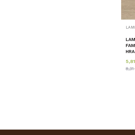
LAMINAT
FAM
HRA
RAS
5,8
14,
8,3