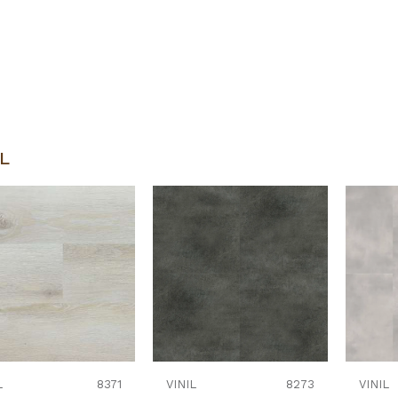
IL
Uporedi
Uporedi
L
8371
VINIL
8273
VINIL