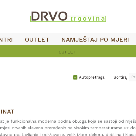
NTRI
OUTLET
NAMJEŠTAJ PO MJERI
OUTLET
Autopretraga
Sortiraj
INAT
t je funkcionalna moderna podna obloga koja se sastoji od mješavi
smjesi drvenih vlakana prerađenih na visokim temperaturama uz dod
tavno postavljanje i održavanje, velik izbor dekora, debljina i kla