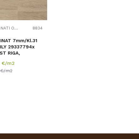
LAMINATI OUTLET
8834
 7mm/Kl.31
ILY 29337794x
ST RIGA,
POLOŽIVO
1
€/m2
82m2
1
€/m2