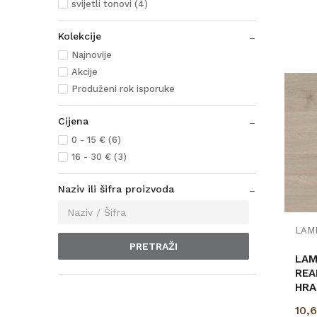
svijetli tonovi (4)
Kolekcije
Najnovije
Akcije
Produženi rok isporuke
Cijena
0 - 15 € (6)
16 - 30 € (3)
Naziv ili šifra proizvoda
LAM
PRETRAŽI
LAMINAT
REA
HRA
p=2
10,