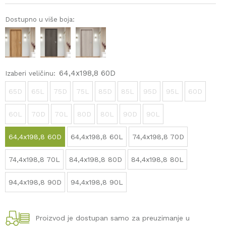
Dostupno u više boja:
64,4x198,8 60D
Izaberi veličinu:
65D
65L
75D
75L
85D
85L
95D
95L
60D
60L
70D
70L
80D
80L
90D
90L
64,4x198,8 60D
64,4x198,8 60L
74,4x198,8 70D
74,4x198,8 70L
84,4x198,8 80D
84,4x198,8 80L
94,4x198,8 90D
94,4x198,8 90L
Proizvod je dostupan samo za preuzimanje u