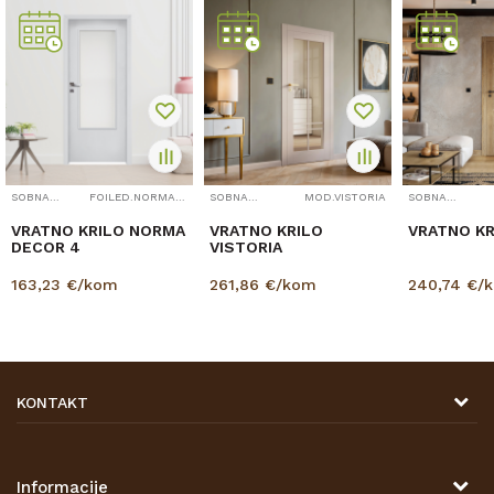
SOBNA VRATA
FOILED.NORMA.DECOR4
SOBNA VRATA
MOD.VISTORIA
SOBNA VRATA
VRATNO KRILO NORMA
VRATNO KRILO
VRATNO KR
DECOR 4
VISTORIA
163,23
€/kom
261,86
€/kom
240,74
€/
KONTAKT
DRVONA D.O.O.
Antuna Mihanovića 7,
47000 Karlovac
Informacije