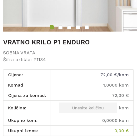
1
2
3
4
5
VRATNO KRILO P1 ENDURO
SOBNA VRATA
Šifra artikla:
P1134
Cijena:
72,00
€/kom
komad
1,0000
kom
Cijena za komad:
72,00
€
kom
Količina:
Ukupno kom:
0,0000
kom
Ukupni iznos:
0,00
€