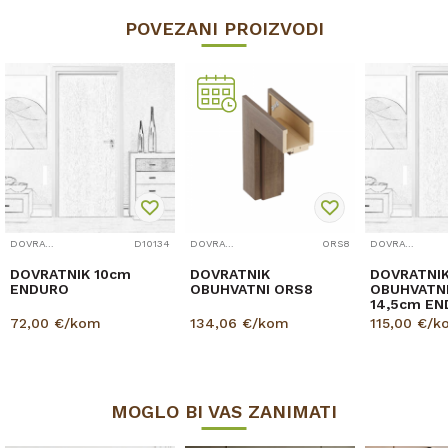
POVEZANI PROIZVODI
DOVRATNICI
D10134
DOVRATNICI
ORS8
DOVRATNICI
DOVRATNIK 10cm
DOVRATNIK
DOVRATNI
ENDURO
OBUHVATNI ORS8
OBUHVATNI
14,5cm E
72,00
€/kom
134,06
€/kom
115,00
€/k
MOGLO BI VAS ZANIMATI