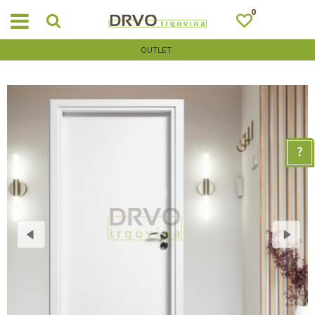
0
OUTLET