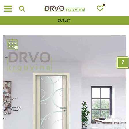
0
OUTLET