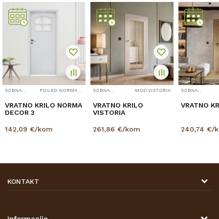
SOBNA VRATA
FOILED.NORMA.DECOR3
SOBNA VRATA
MOD.VISTORIA
SOBNA VRATA
VRATNO KRILO NORMA
VRATNO KRILO
VRATNO KR
DECOR 3
VISTORIA
142,09
€/kom
261,86
€/kom
240,74
€/
KONTAKT
DRVONA D.O.O.
Antuna Mihanovića 7,
47000 Karlovac
Informacije