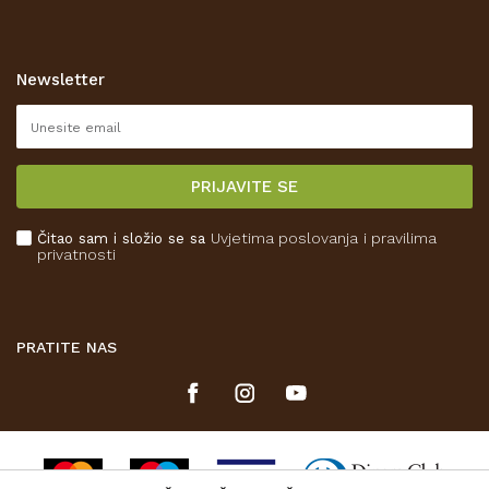
Opći uvjeti poslovanja
Zaštita privatnosti i osobnih podataka
Korištenje kolačića
Newsletter
Pravo na odustajanje
Reklamacije
Isporuka
PRIJAVITE SE
Povrat novca
Plaćanje karticama
Čitao sam i složio se sa
Uvjetima poslovanja
i pravilima
Kako kupiti
privatnosti
Što dobivam registracijom?
PRATITE NAS