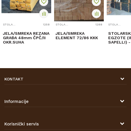
STOLARSKA GRAĐA
1258
STOLARSKA GRAĐA
1288
STOLARSKA GRAĐA
JELA/SMREKA REZANA
JELA/SMREKA
STOLARSK
GRAĐA 48mm ČPČ/II
ELEMENT 72/86 KKK
EGZOTE (I
OKR.SUHA
SAPELLI) - 
mm
KONTAKT
DRVONA D.O.O.
Antuna Mihanovića 7,
47000 Karlovac
Informacije
TELEFON
O nama
Tel: 00 385 47 646 044
Kontakt
Korisnički servis
Prodajna mjesta