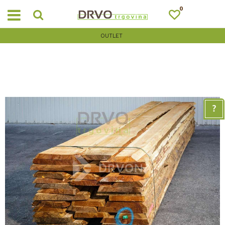
0
OUTLET