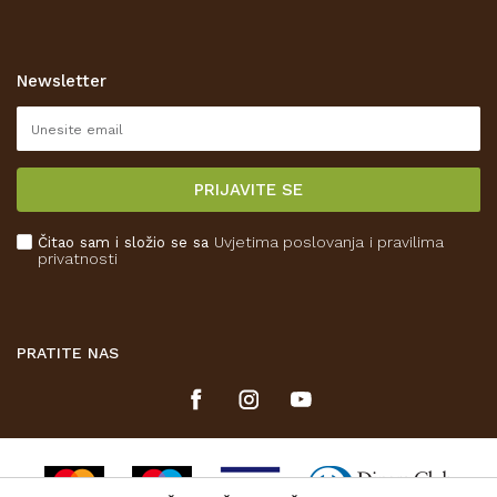
Opći uvjeti poslovanja
Zaštita privatnosti i osobnih podataka
Korištenje kolačića
Newsletter
Pravo na odustajanje
Reklamacije
Isporuka
PRIJAVITE SE
Povrat novca
Plaćanje karticama
Čitao sam i složio se sa
Uvjetima poslovanja
i pravilima
Kako kupiti
privatnosti
Što dobivam registracijom?
PRATITE NAS