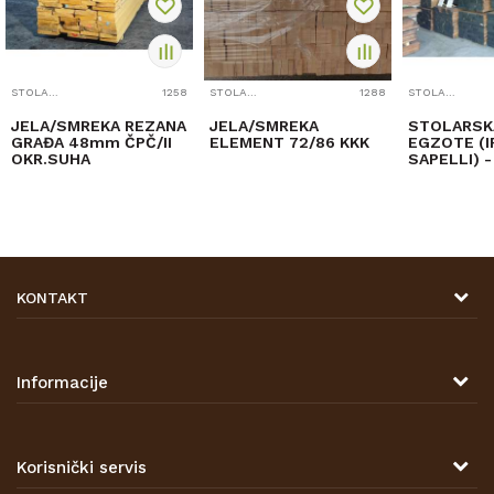
STOLARSKA GRAĐA
1258
STOLARSKA GRAĐA
1288
STOLARSKA GRAĐA
JELA/SMREKA REZANA
JELA/SMREKA
STOLARSK
GRAĐA 48mm ČPČ/II
ELEMENT 72/86 KKK
EGZOTE (I
OKR.SUHA
SAPELLI) - 
mm
KONTAKT
DRVONA D.O.O.
Antuna Mihanovića 7,
47000 Karlovac
Informacije
TELEFON
O nama
Tel: 00 385 47 646 044
Kontakt
Korisnički servis
Prodajna mjesta