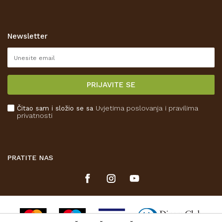
Opći uvjeti poslovanja
Zaštita privatnosti i osobnih podataka
Korištenje kolačića
Newsletter
Pravo na odustajanje
Reklamacije
Isporuka
PRIJAVITE SE
Povrat novca
Plaćanje karticama
Čitao sam i složio se sa
Uvjetima poslovanja
i pravilima
Kako kupiti
privatnosti
Što dobivam registracijom?
PRATITE NAS