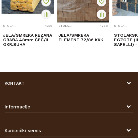
STOLARSKA GRAĐA
1258
STOLARSKA GRAĐA
1288
STOLARSKA GRAĐA
JELA/SMREKA REZANA
JELA/SMREKA
STOLARSK
GRAĐA 48mm ČPČ/II
ELEMENT 72/86 KKK
EGZOTE (I
OKR.SUHA
SAPELLI) - 
mm
KONTAKT
DRVONA D.O.O.
Antuna Mihanovića 7,
47000 Karlovac
Informacije
TELEFON
O nama
Tel: 00 385 47 646 044
Kontakt
Korisnički servis
Prodajna mjesta