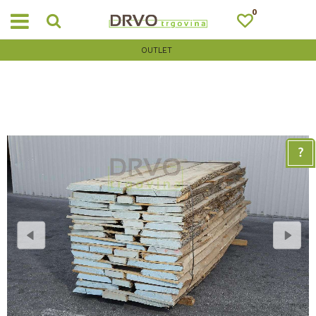
0
OUTLET