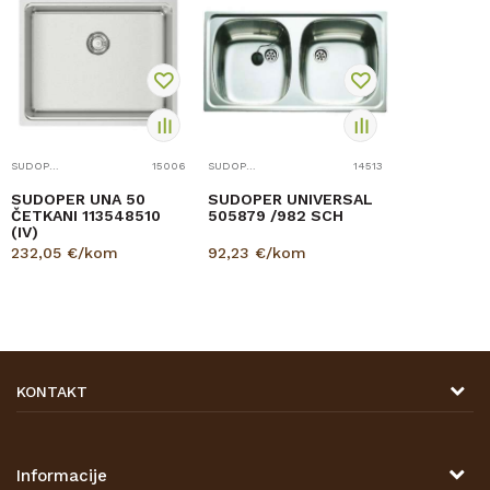
SUDOPERI
15006
SUDOPERI
14513
SUDOPER UNA 50
SUDOPER UNIVERSAL
ČETKANI 113548510
505879 /982 SCH
(IV)
232,05
€/kom
92,23
€/kom
KONTAKT
DRVONA D.O.O.
Antuna Mihanovića 7,
47000 Karlovac
Informacije