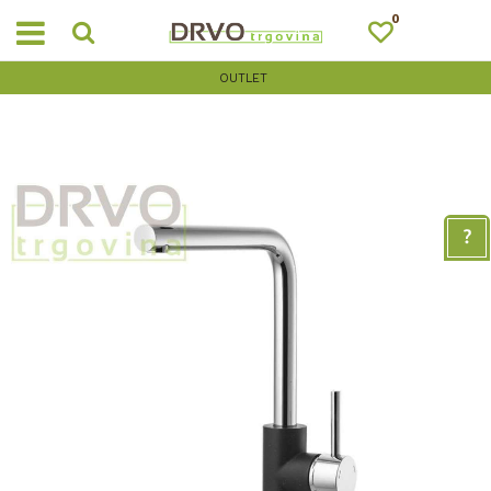
0
OUTLET