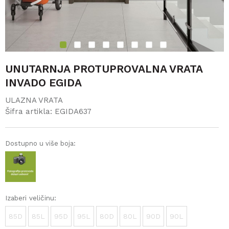
1
2
3
4
5
6
7
8
UNUTARNJA PROTUPROVALNA VRATA
INVADO EGIDA
ULAZNA VRATA
Šifra artikla:
EGIDA637
Dostupno u više boja:
Izaberi veličinu:
85D
85L
95D
95L
80D
80L
90D
90L