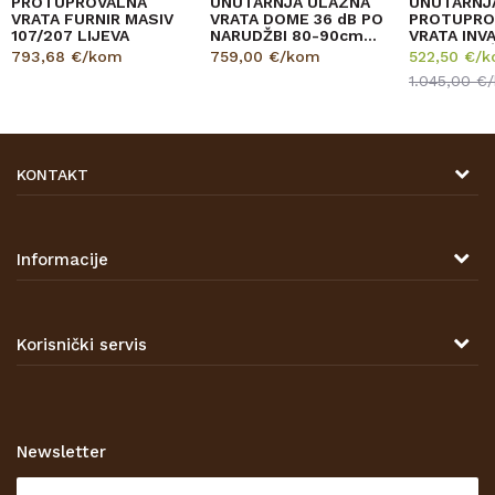
PROTUPROVALNA
UNUTARNJA ULAZNA
UNUTARNJ
VRATA FURNIR MASIV
VRATA DOME 36 dB PO
PROTUPRO
107/207 LIJEVA
NARUDŽBI 80-90cm
VRATA INV
WEB
637 85D 
793,68
€/kom
759,00
€/kom
522,50
€/
1.045,00
€
KONTAKT
DRVONA D.O.O.
Antuna Mihanovića 7,
47000 Karlovac
Informacije
TELEFON
O nama
Tel: 00 385 47 646 044
Kontakt
Korisnički servis
Prodajna mjesta
Opći uvjeti poslovanja
Zaštita privatnosti i osobnih podataka
Korištenje kolačića
Newsletter
Pravo na odustajanje