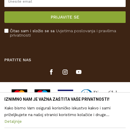
Reklamacije
Isporuka
PRIJAVITE SE
Povrat novca
Plaćanje karticama
Čitao sam i složio se sa
Uvjetima poslovanja
i pravilima
Kako kupiti
privatnosti
Što dobivam registracijom?
PRATITE NAS
IZNIMNO NAM JE VAŽNA ZAŠTITA VAŠE PRIVATNOSTI!
Kako bismo Vam osigurali korisničko iskustvo kakvo i sami
priželjkujete na našoj stranici koristimo kolačiće i druge
tehnologije putem kojih se obrađuju Vaši osobni podaci. Voditelj
Detaljnije
Nastojimo biti što precizniji u opisu proizvoda, vjernom prikazu
obrade vaših podataka je Drvona d.o.o. Obrada Vaših osobnih
slika te samih cijena, ali ne možemo u potpunosti jamčiti točnost