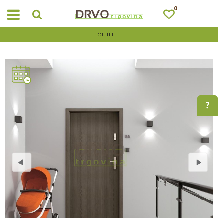
0
OUTLET