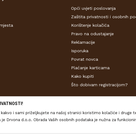
Opći uvjeti poslovanja
Zaštita privatnosti i osobnih p
mjesta
Korištenje kolačića
Pravo na odustajanje
Reklamacije
Isporuka
Povrat novca
Plaćanje karticama
Kako kupiti
Što dobivam registracijom?
IVATNOSTI!
kakvo i sami priželjkujete na našoj stranici koristimo kolačiće i druge 
ona d.o.o. Obrada Vaših osobnih podataka je nužna za funkcioniranje ove stranice, 
 sadržaja Vama. Više o podacima koje obrađujemo kao i o Vašim pravima pr
a o korištenju kolačića
Kolačiće u bilo kojem trenutku možete ponovno až
 opisu proizvoda, vjernom prikazu slika te samih cijena, ali ne možemo u