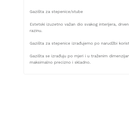
Gazišta za stepenice/stube
Estetski izuzetno važan dio svakog interijera, drv
razinu.
Gazišta za stepenice izrađujemo po narudžbi koristeć
Gazišta se izrađuju po mjeri i u traženim dimenzija
maksimalno precizno i skladno.
Karakteristika
Kategorija