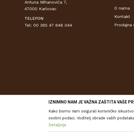
Antuna Mihanovića 7,
O nama
47000 Karlovac
Kontakt
TELEFON
Prodajna 
Tel: 00 385 47 646 044
IZNIMNO NAM JE VAŽNA ZAŠTITA VAŠE PR
Kako bismo Vam osigurali korisničko iskustvo 
osobni podaci. Voditelj obrade vaših podataka je Drv
analitičkih izvješća, ali i za prilagođavanje
Detaljnije
kolačićima i drugim tehnologijama u
Pravilim
Nastojimo biti što precizniji u