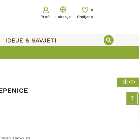
0
Profil
Lokacija
Omiljeno
IDEJE & SAVJETI
(
0
)
EPENICE
stupan samo za