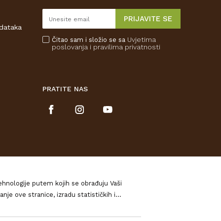
PRIJAVITE SE
odataka
Uvjetima
Čitao sam i složio se sa
poslovanja
i pravilima privatnosti
PRATITE NAS
tehnologije putem kojih se obrađuju Vaši
izradu statističkih i
očitajte u našim
Pravilima o privatnosti
, a o
urirati. Ukoliko Vas zanima više kliknite na
 potpunosti jamčiti točnost svih