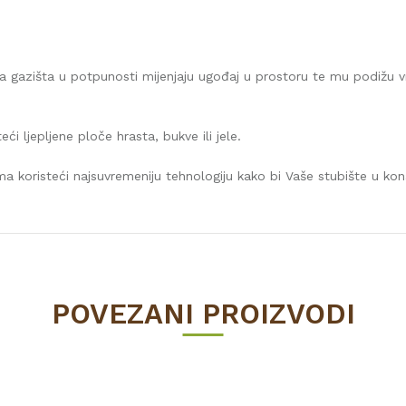
ena gazišta u potpunosti mijenjaju ugođaj u prostoru te mu podižu 
i ljepljene ploče hrasta, bukve ili jele.
ma koristeći najsuvremeniju tehnologiju kako bi Vaše stubište u kon
Vrijednost
USLUGE & OSTALO
POVEZANI PROIZVODI