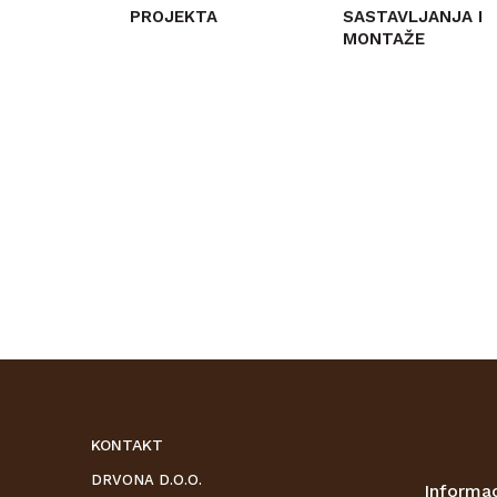
PROJEKTA
SASTAVLJANJA I
MONTAŽE
NAMJEŠTAJA
PROVJERITE
PROVJERITE
DOSTUPNOST
DOSTUPNOST
KONTAKT
DRVONA D.O.O.
Informac