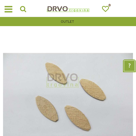
0
OUTLET