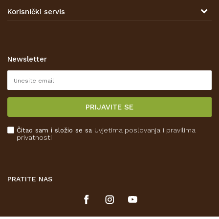
Tel: 00 385 47 646 044
Kontakt
Korisnički servis
Prodajna mjesta
Opći uvjeti poslovanja
Zaštita privatnosti i osobnih podataka
Korištenje kolačića
Newsletter
Pravo na odustajanje
Reklamacije
Isporuka
PRIJAVITE SE
Povrat novca
Plaćanje karticama
Čitao sam i složio se sa
Uvjetima poslovanja
i pravilima
Kako kupiti
privatnosti
Što dobivam registracijom?
PRATITE NAS