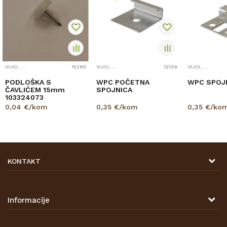
VIJCI, SPOJNICE I TIPLE
15265
VIJCI, SPOJNICE I TIPLE
12139
VIJCI, SPOJNICE I TIPLE
PODLOŠKA S
WPC POČETNA
WPC SPOJ
ČAVLIĆEM 15mm
SPOJNICA
103324073
0,04
€/kom
0,35
€/kom
0,35
€/ko
KONTAKT
DRVONA D.O.O.
Antuna Mihanovića 7,
47000 Karlovac
Informacije
TELEFON
O nama