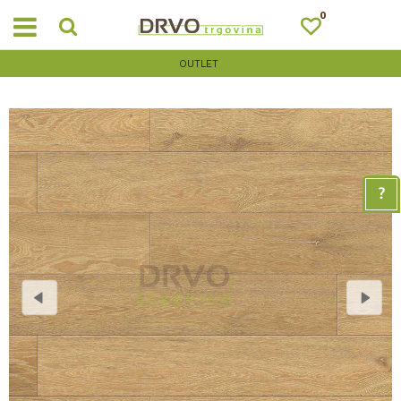
0
OUTLET