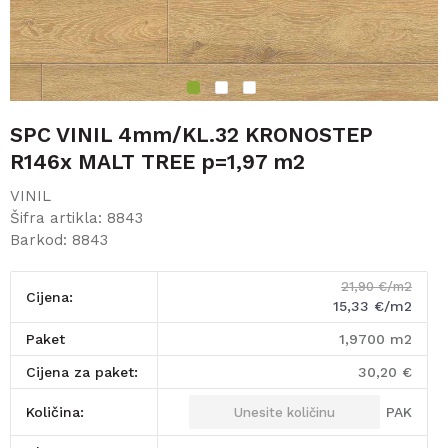
1
2
3
SPC VINIL 4mm/KL.32 KRONOSTEP
R146x MALT TREE p=1,97 m2
VINIL
Šifra artikla:
8843
Barkod:
8843
21,90
€/m2
Cijena:
15,33
€/m2
paket
1,9700
m2
Cijena za paket:
30,20
€
PAK
Količina: