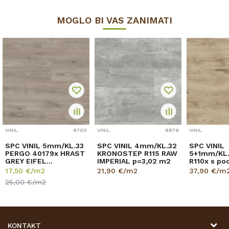
MOGLO BI VAS ZANIMATI
VINIL
8700
VINIL
8879
VINIL
SPC VINIL 5mm/KL.33
SPC VINIL 4mm/KL.32
SPC VINIL
PERGO 40179x HRAST
KRONOSTEP R115 RAW
5+1mm/KL
GREY EIFEL
IMPERIAL p=3,02 m2
R110x s po
p=1,873m2
p=1,630 m
17,50
€/m2
21,90
€/m2
37,90
€/m
25,00
€/m2
KONTAKT