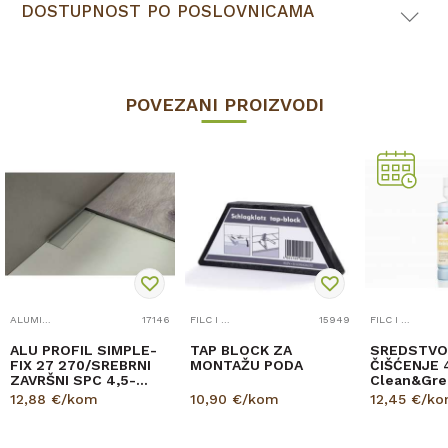
DOSTUPNOST PO POSLOVNICAMA
POVEZANI PROIZVODI
ALUMINIJSKI PROFILI
17146
FILC I PRIBOR
15949
FILC I PRIBOR
5/5...
ALU PROFIL SIMPLE-
TAP BLOCK ZA
SREDSTVO
FIX 27 270/SREBRNI
MONTAŽU PODA
ČIŠĆENJE 
ZAVRŠNI SPC 4,5-
Clean&Gre
5,5mm
LAMINAT 5
12,88
€/kom
10,90
€/kom
12,45
€/k