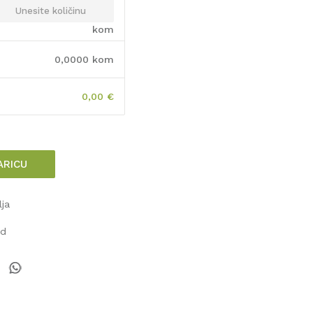
kom
0,0000
kom
0,00
€
ARICU
lja
od