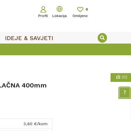
0
Profil
Lokacija
Omiljeno
IDEJE & SAVJETI
(
0
)
VLAČNA 400mm
3,80
€/kom