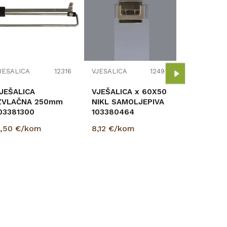
VJEŠALICA
VJEŠALIC
METAL NI
10008821
7,20
€/k
JEŠALICA
12316
VJEŠALICA
12498
JEŠALICA
VJEŠALICA x 60X50
ZVLAČNA 250mm
NIKL SAMOLJEPIVA
03381300
103380464
,50
€/kom
8,12
€/kom