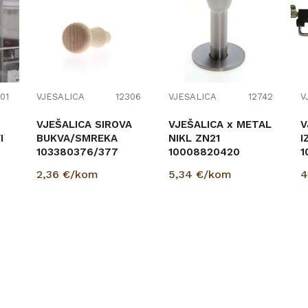
01
VJEŠALICA
12306
VJEŠALICA
12742
V
VJEŠALICA SIROVA
VJEŠALICA x METAL
V
I
BUKVA/SMREKA
NIKL ZN21
I
103380376/377
10008820420
1
2,36
€/kom
5,34
€/kom
4