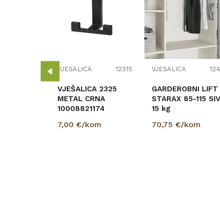
12294
A
T/18
041
om
VJEŠALICA
12315
VJEŠALICA
124
VJEŠALICA 2325
GARDEROBNI LIFT
METAL CRNA
STARAX 85-115 SIV
10008821174
15 kg
7,00
€/kom
70,75
€/kom