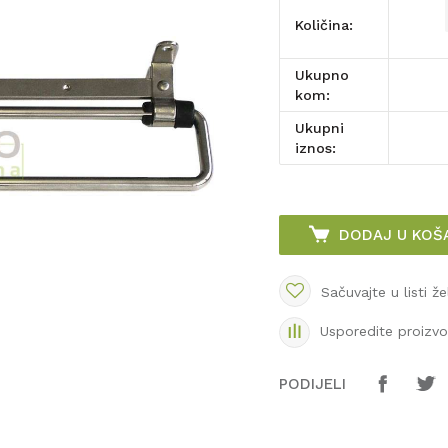
Količina:
Ukupno
kom:
Ukupni
iznos:
DODAJ U KOŠ
Sačuvajte u listi že
Usporedite proizv
PODIJELI