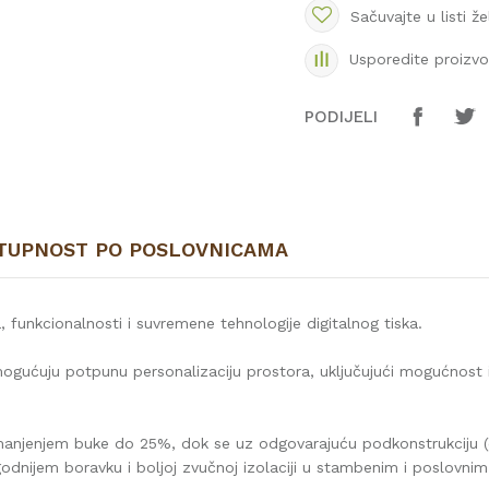
Sačuvajte u listi že
Usporedite proizv
PODIJELI
TUPNOST PO POSLOVNICAMA
, funkcionalnosti i suvremene tehnologije digitalnog tiska.
mogućuju potpunu personalizaciju prostora, uključujući mogućnost i
smanjenjem buke do 25%, dok se uz odgovarajuću podkonstrukciju (
nijem boravku i boljoj zvučnoj izolaciji u stambenim i poslovnim