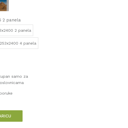
5 2 panela
33x2400 2 panela
253x2400 4 panela
stupan samo za
poslovnicama
sporuke
ARICU