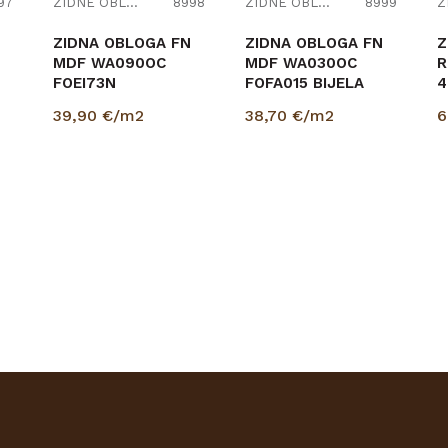
97
ZIDNE OBLOGE
8998
ZIDNE OBLOGE
8999
ZIDNA OBLOGA FN
ZIDNA OBLOGA FN
Z
MDF WA090OC
MDF WA030OC
R
FOEI73N
FOFA015 BIJELA
4
HRAST/HRAST
12/118/2670mm
39,90
€/m2
38,70
€/m2
6
12/118/2670mm
pak=1,89m2
pak=1,89m2