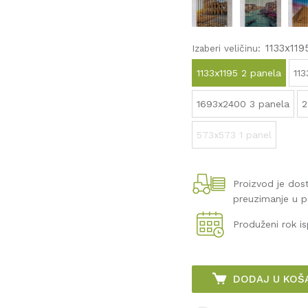
1133x119
Izaberi veličinu:
1133x1195 2 panela
11
1693x2400 3 panela
2
573x573 1 panel
Proizvod je do
preuzimanje u 
Produženi rok i
DODAJ U KOŠ