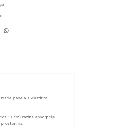
lja
od
zrade panela s vlastitim
cca 10 cm) razina apsorpcije
 prostorima.