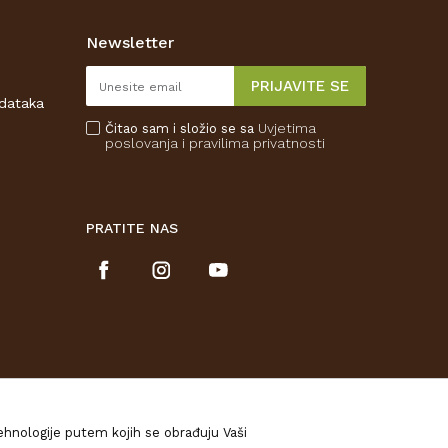
Newsletter
PRIJAVITE SE
odataka
Uvjetima
Čitao sam i složio se sa
poslovanja
i pravilima privatnosti
PRATITE NAS
tehnologije putem kojih se obrađuju Vaši