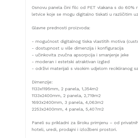
Osnovu panela čini filc od PET vlakana s do 60% rec
letvice koje se mogu digitalno tiskati u različitim 
Glavne prednosti proizvoda:
- mogućnost digitalnog tiska vlastitih motiva (cust
- dostupnost u više dimenzija i konfiguracija
- učinkovita zvučna apsorpcija i smanjenje jeke
- moderan i estetski atraktivan izgled
- održivi materijali s visokim udjelom recikliranog s
Dimenzije:
1133x1195mm, 2 panela, 1,354m2
1133x2400mm, 2 panela, 2,719m2
1693x2400mm, 3 panela, 4,063m2
2253x2400mm, 4 panela, 5,407m2
Paneli su prikladni za široku primjenu – od privatn
hoteli, uredi, prodajni i izložbeni prostori.