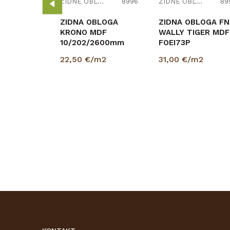
ZIDNE OBLOGE
8996
ZIDNE OBLOGE
89
0
ZIDNA OBLOGA
ZIDNA OBLOGA FN
KRONO MDF
WALLY TIGER MDF
10/202/2600mm
FOEI73P
p=3,151 9002 BIJELA
CRNA/HRAST
22,50
€/m2
31,00
€/m2
8/180/2670mm
pak=2,405m2