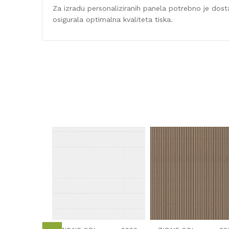
Za izradu personaliziranih panela potrebno je dostavi
osigurala optimalna kvaliteta tiska.
Karakteristika
Kategorija
Boja
Vrsta materijala
Dužina (mm)
Širina (mm)
DNE OBLOGE
ORGANR255
m2