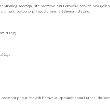
ikliranog sadržaja, što proizvod čini i ekološki prihvatljivim rješe
uzorcima ili potpuno prilagoditi prema željenom dizajnu.
om dizajn)
adržaja
ih prostora poput dnevnih boravaka, spavaćih soba i ureda, do komer