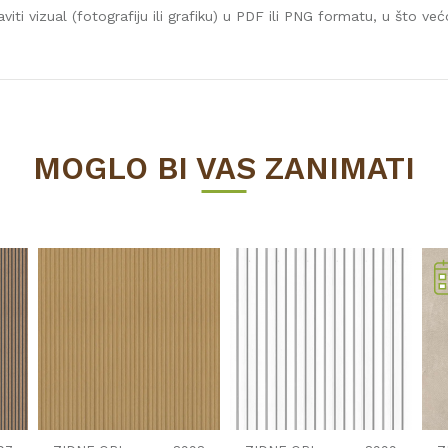
ti vizual (fotografiju ili grafiku) u PDF ili PNG formatu, u što većo
Vrijednost
ZIDNE OBLOGE
MOGLO BI VAS ZANIMATI
EIFFEL TOWER
Prešano drvo
1195
1133