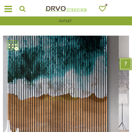
0
OUTLET