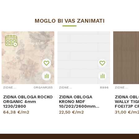
MOGLO BI VAS ZANIMATI
ZIDNE OBLOGE
ORGANR255
ZIDNE OBLOGE
8996
ZIDNE OBLOGE
ZIDNA OBLOGA ROCKO
ZIDNA OBLOGA
ZIDNA OBL
ORGANIC 4mm
KRONO MDF
WALLY TIG
1230/2800
10/202/2600mm
FOEI73P C
p=3,151 9002 BIJELA
8/180/26
64,38
€/m2
22,50
€/m2
31,00
€/m
pak=2,40