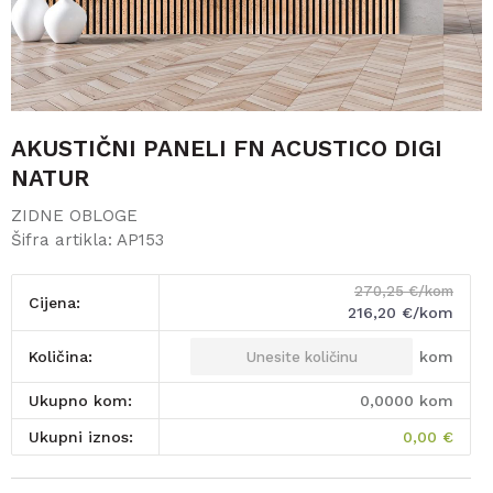
AKUSTIČNI PANELI FN ACUSTICO DIGI
NATUR
ZIDNE OBLOGE
Šifra artikla:
AP153
270,25
€/kom
Cijena:
216,20
€/kom
kom
Količina:
Ukupno kom:
0,0000
kom
Ukupni iznos:
0,00
€