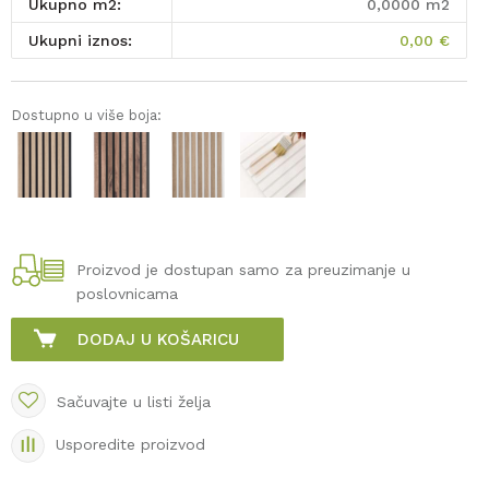
Ukupno m2:
0,0000
m2
Ukupni iznos:
0,00
€
Dostupno u više boja:
Proizvod je dostupan samo za preuzimanje u
poslovnicama
DODAJ U KOŠARICU
Sačuvajte u listi želja
Usporedite proizvod