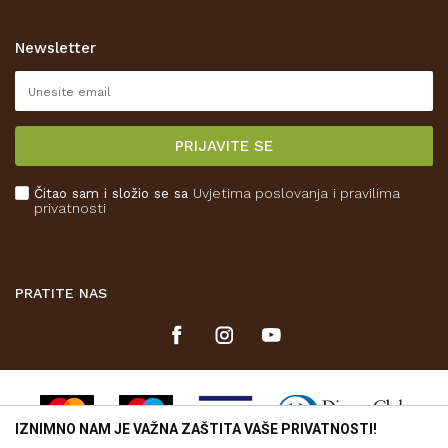
Zaštita privatnosti i osobnih podataka
Korištenje kolačića
Newsletter
Pravo na odustajanje
Reklamacije
Isporuka
PRIJAVITE SE
Povrat novca
Plaćanje karticama
Čitao sam i složio se sa
Uvjetima poslovanja
i pravilima
Kako kupiti
privatnosti
Što dobivam registracijom?
PRATITE NAS
IZNIMNO NAM JE VAŽNA ZAŠTITA VAŠE PRIVATNOSTI!