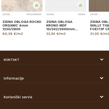
ZIDNE OBLOGE
ORGANR255
ZIDNE OBLOGE
8996
ZIDNE OBLOGE
ZIDNA OBLOGA ROCKO
ZIDNA OBLOGA
ZIDNA OBL
ORGANIC 4mm
KRONO MDF
WALLY TIG
1230/2800
10/202/2600mm
FOEI73P C
p=3,151 9002 BIJELA
8/180/26
64,38
€/m2
22,50
€/m2
31,00
€/m
pak=2,40
KONTAKT
DRVONA D.O.O.
Antuna Mihanovića 7,
47000 Karlovac
Informacije
TELEFON
O nama
Tel: 00 385 47 646 044
Kontakt
Korisnički servis
Prodajna mjesta
Opći uvjeti poslovanja