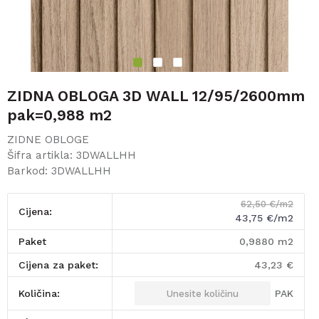
1
2
3
ZIDNA OBLOGA 3D WALL 12/95/2600mm
pak=0,988 m2
ZIDNE OBLOGE
Šifra artikla:
3DWALLHH
Barkod:
3DWALLHH
62,50
€/m2
Cijena:
43,75
€/m2
paket
0,9880
m2
Cijena za paket:
43,23
€
PAK
Količina: