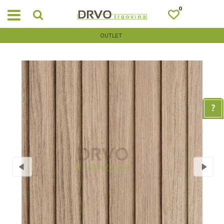
0
OUTLET