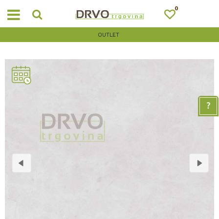
0
OUTLET