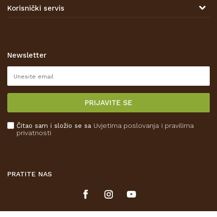
Kontakt
Korisnički servis
Prodajna mjesta
Opći uvjeti poslovanja
Zaštita privatnosti i osobnih podataka
Korištenje kolačića
Newsletter
Pravo na odustajanje
Reklamacije
Isporuka
PRIJAVITE SE
Povrat novca
Plaćanje karticama
Čitao sam i složio se sa
Uvjetima poslovanja
i pravilima
Kako kupiti
privatnosti
Što dobivam registracijom?
PRATITE NAS