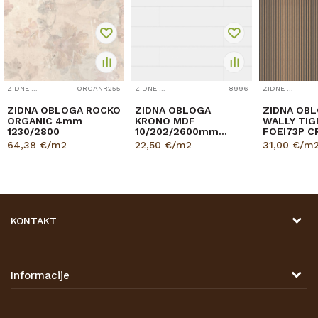
ZIDNE OBLOGE
ORGANR255
ZIDNE OBLOGE
8996
ZIDNE OBLOGE
ZIDNA OBLOGA ROCKO
ZIDNA OBLOGA
ZIDNA OBL
ORGANIC 4mm
KRONO MDF
WALLY TIG
1230/2800
10/202/2600mm
FOEI73P C
p=3,151 9002 BIJELA
8/180/26
64,38
€/m2
22,50
€/m2
31,00
€/m
pak=2,40
KONTAKT
DRVONA D.O.O.
Antuna Mihanovića 7,
47000 Karlovac
Informacije
TELEFON
O nama
Tel: 00 385 47 646 044