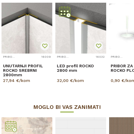
PRIBOR ZA ZIDNE OBLOGE
16009
PRIBOR ZA ZIDNE OBLOGE
16032
PRIBOR ZA ZIDNE OBLOGE
UNUTARNJI PROFIL
LED profil ROCKO
PRIBOR ZA
ROCKO SREBRNI
2800 mm
ROCKO PL
2800mm
27,94
€/kom
32,00
€/kom
0,90
€/ko
MOGLO BI VAS ZANIMATI