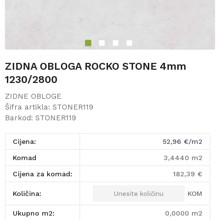
1
2
3
4
ZIDNA OBLOGA ROCKO STONE 4mm
1230/2800
ZIDNE OBLOGE
Šifra artikla:
STONER119
Barkod:
STONER119
Cijena:
52,96
€/m2
komad
3,4440
m2
Cijena za komad:
182,39
€
KOM
Količina:
Ukupno m2:
0,0000
m2