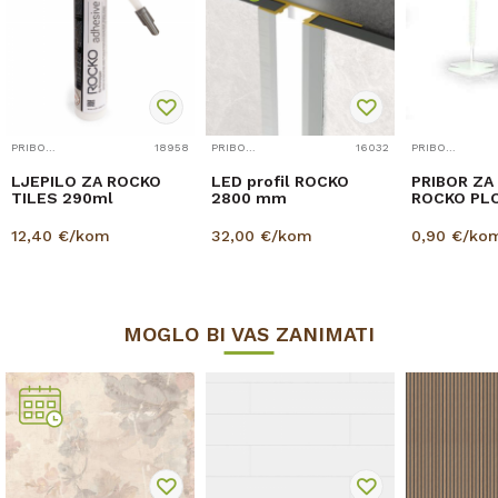
PRIBOR ZA ZIDNE OBLOGE
18958
PRIBOR ZA ZIDNE OBLOGE
16032
PRIBOR ZA ZIDNE OBLOGE
LJEPILO ZA ROCKO
LED profil ROCKO
PRIBOR ZA
TILES 290ml
2800 mm
ROCKO PL
12,40
€/kom
32,00
€/kom
0,90
€/ko
MOGLO BI VAS ZANIMATI