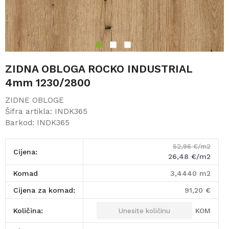
1
2
3
ZIDNA OBLOGA ROCKO INDUSTRIAL
4mm 1230/2800
ZIDNE OBLOGE
Šifra artikla:
INDK365
Barkod:
INDK365
52,96
€/m2
Cijena:
26,48
€/m2
komad
3,4440
m2
Cijena za komad:
91,20
€
KOM
Količina: