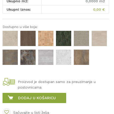
Ukupno m2:
0,0000
m2
Ukupni iznos:
0,00
€
Dostupno u više boja:
Proizvod je dostupan samo za preuzimanje u
poslovnicama
DODAJ U KOŠARICU
Sačuvajte u listi želja