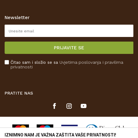
Zaštita privatnosti i osobnih podataka
Korištenje kolačića
Newsletter
Pravo na odustajanje
Reklamacije
Isporuka
PRIJAVITE SE
Povrat novca
Plaćanje karticama
Čitao sam i složio se sa
Uvjetima poslovanja
i pravilima
Kako kupiti
privatnosti
Što dobivam registracijom?
PRATITE NAS
IZNIMNO NAM JE VAŽNA ZAŠTITA VAŠE PRIVATNOSTI!