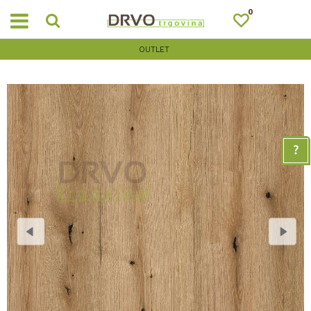
0
OUTLET