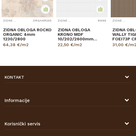
ZIDNE OBLOGE
ORGANR255
ZIDNE OBLOGE
8996
ZIDNE OBLOGE
ZIDNA OBLOGA ROCKO
ZIDNA OBLOGA
ZIDNA OBL
ORGANIC 4mm
KRONO MDF
WALLY TIG
1230/2800
10/202/2600mm
FOEI73P C
p=3,151 9002 BIJELA
8/180/26
64,38
€/m2
22,50
€/m2
31,00
€/m
pak=2,40
KONTAKT
DRVONA D.O.O.
Antuna Mihanovića 7,
47000 Karlovac
Informacije
TELEFON
O nama
Tel: 00 385 47 646 044
Kontakt
Korisnički servis
Prodajna mjesta
Opći uvjeti poslovanja